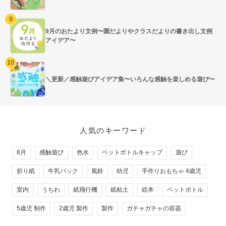
9月のおたより文例〜園だよりやクラスだよりの書き出し文例
アイデア〜
＼更新／感触遊びアイデア集〜いろんな感触を楽しめる遊び〜
人気のキーワード
8月
感触遊び
色水
ペットボトルキャップ
遊び
折り紙
牛乳パック
風鈴
幼児
手作りおもちゃ 4歳児
室内
うちわ
紙飛行機
紙粘土
絵本
ペットボトル
5歳児 制作
2歳児 製作
製作
ガチャガチャの容器