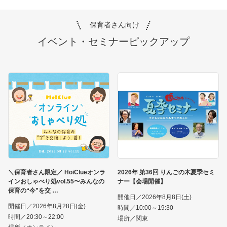
保育者さん向け
イベント・セミナー
ピックアップ
＼保育者さん限定／ HoiClueオンラ
2026年 第36回 りんごの木夏季セミ
インおしゃべり処vol.55〜みんなの
ナー【会場開催】
保育の“今”を交
開催日／2026年8月8日(土)
開催日／2026年8月28日(金)
時間／10:00～19:30
時間／20:30～22:00
場所／関東