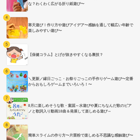
な？わくわく広がる折り紙遊び〜
寒天遊び！作り方や遊びアイデア〜感触を通して幅広い年齢で
楽しみやすい遊び〜
【保健コラム】とげが抜きやすくなる裏技？
＼更新／縁日ごっこ・お祭りごっこの手作りゲーム遊び〜定番
からおもしろゲームまでいろいろ！〜
8月に楽しめそうな歌・童謡～水遊びや夏にちなんだ歌のピア
ノと歌詞入り動画18曲＆発展して楽しめる遊び～
簡単スライムの作り方〜片栗粉で楽しめる不思議な感触遊び〜