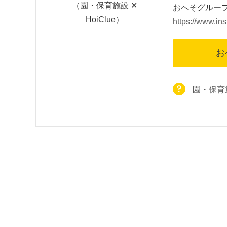
（園・保育施設 ✕
おへそグループIn
HoiClue）
https://www.in
お
園・保育施