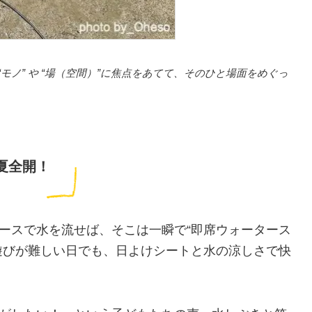
モノ” や “場（空間）”に焦点をあてて、そのひと場面をめぐっ
夏全開！
ースで水を流せば、そこは一瞬で“即席ウォータース
遊びが難しい日でも、日よけシートと水の涼しさで快