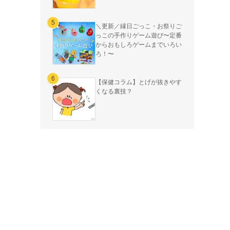
＼更新／縁日ごっこ・お祭りご
っこの手作りゲーム遊び〜定番
からおもしろゲームまでいろい
ろ！〜
【保健コラム】とげが抜きやす
くなる裏技？