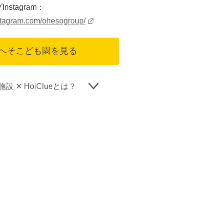
stagram：
stagram.com/ohesogroup/
へそこども園を見る
設 ✕ HoiClueとは？