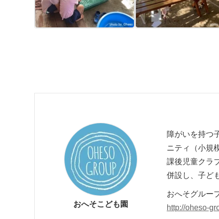
障がいを持つ
ニティ（小規
課後児童クラ
併設し、子ど
おへそグループ
おへそこども園
http://oheso-g