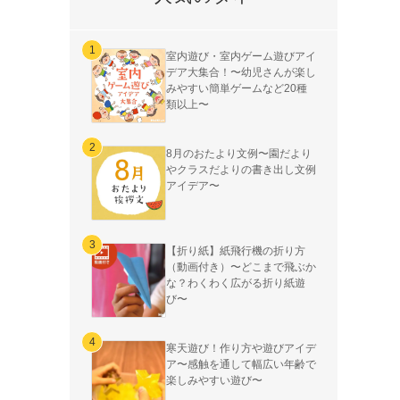
室内遊び・室内ゲーム遊びアイ
デア大集合！〜幼児さんが楽し
みやすい簡単ゲームなど20種
類以上〜
8月のおたより文例〜園だより
やクラスだよりの書き出し文例
アイデア〜
【折り紙】紙飛行機の折り方
（動画付き）〜どこまで飛ぶか
な？わくわく広がる折り紙遊
び〜
寒天遊び！作り方や遊びアイデ
ア〜感触を通して幅広い年齢で
楽しみやすい遊び〜