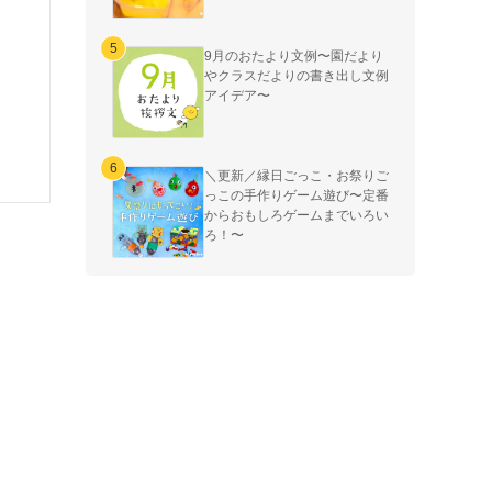
9月のおたより文例〜園だより
やクラスだよりの書き出し文例
アイデア〜
＼更新／縁日ごっこ・お祭りご
っこの手作りゲーム遊び〜定番
からおもしろゲームまでいろい
ろ！〜