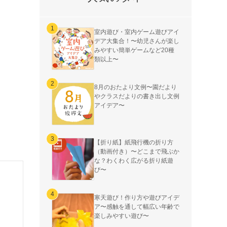
室内遊び・室内ゲーム遊びアイ
デア大集合！〜幼児さんが楽し
みやすい簡単ゲームなど20種
類以上〜
8月のおたより文例〜園だより
やクラスだよりの書き出し文例
アイデア〜
【折り紙】紙飛行機の折り方
（動画付き）〜どこまで飛ぶか
な？わくわく広がる折り紙遊
び〜
寒天遊び！作り方や遊びアイデ
ア〜感触を通して幅広い年齢で
楽しみやすい遊び〜