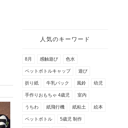
人気のキーワード
8月
感触遊び
色水
ペットボトルキャップ
遊び
折り紙
牛乳パック
風鈴
幼児
手作りおもちゃ 4歳児
室内
うちわ
紙飛行機
紙粘土
絵本
ペットボトル
5歳児 制作