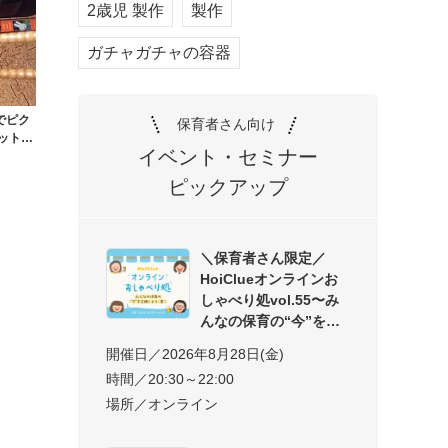
2歳児 製作
製作
ガチャガチャの容器
でピク
保育者さん向け
ラットフ
イベント・セミナー
ピックアップ
＼保育者さん限定／
HoiClueオンラインお
しゃべり処vol.55〜み
んなの保育の“今”を交
開催日／2026年8月28日(金)
時間／20:30～22:00
場所／オンライン