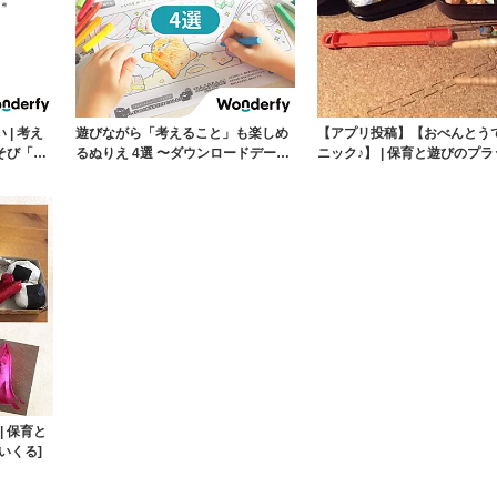
| 考え
遊びながら「考えること」も楽しめ
【アプリ投稿】【おべんとう
そび「シ
るぬりえ 4選 〜ダウンロードデータ
ニック♪】 | 保育と遊びのプ
付き〜 | ...
ォーム[ほ...
| 保育と
いくる]