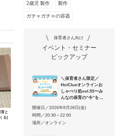
2歳児 製作
製作
ガチャガチャの容器
保育者さん向け
イベント・セミナー
ピックアップ
＼保育者さん限定／
HoiClueオンラインお
しゃべり処vol.55〜み
んなの保育の“今”を交
開催日／2026年8月28日(金)
保育と
時間／20:30～22:00
くる]
場所／オンライン