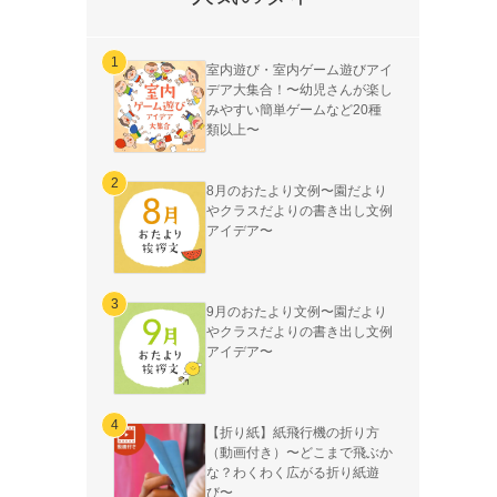
室内遊び・室内ゲーム遊びアイ
デア大集合！〜幼児さんが楽し
みやすい簡単ゲームなど20種
類以上〜
8月のおたより文例〜園だより
やクラスだよりの書き出し文例
アイデア〜
9月のおたより文例〜園だより
やクラスだよりの書き出し文例
アイデア〜
【折り紙】紙飛行機の折り方
（動画付き）〜どこまで飛ぶか
な？わくわく広がる折り紙遊
び〜