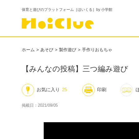
保育と遊びのプラットフォーム［ほいくる］by 小学館
ホーム
あそび
製作遊び
手作りおもちゃ
【みんなの投稿】三つ編み遊び
お気に入り
25
印刷
掲載日：2021/09/05