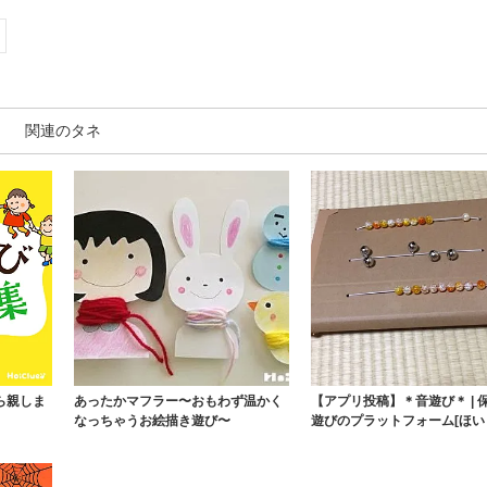
関連のタネ
ら親しま
あったかマフラー〜おもわず温かく
【アプリ投稿】＊音遊び＊ | 
なっちゃうお絵描き遊び〜
遊びのプラットフォーム[ほい