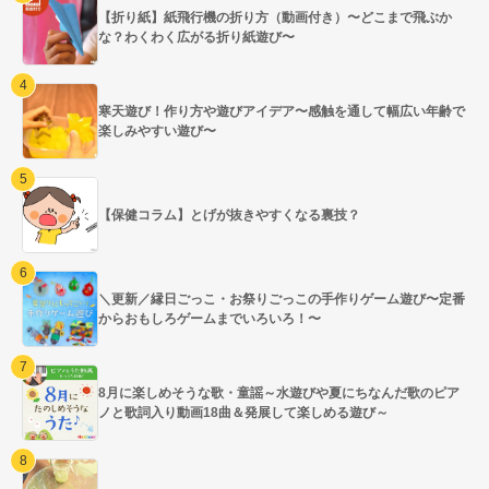
【折り紙】紙飛行機の折り方（動画付き）〜どこまで飛ぶか
な？わくわく広がる折り紙遊び〜
寒天遊び！作り方や遊びアイデア〜感触を通して幅広い年齢で
楽しみやすい遊び〜
【保健コラム】とげが抜きやすくなる裏技？
＼更新／縁日ごっこ・お祭りごっこの手作りゲーム遊び〜定番
からおもしろゲームまでいろいろ！〜
8月に楽しめそうな歌・童謡～水遊びや夏にちなんだ歌のピア
ノと歌詞入り動画18曲＆発展して楽しめる遊び～