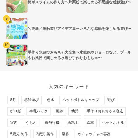
簡単スライムの作り方〜片栗粉で楽しめる不思議な感触遊び〜
＼更新／感触遊びアイデア集〜いろんな感触を楽しめる遊び〜
手作り水遊びおもちゃ大全集〜水鉄砲やジョーロなど、プール
やお風呂で楽しめる水遊び手作りおもちゃ〜
人気のキーワード
8月
感触遊び
色水
ペットボトルキャップ
遊び
折り紙
牛乳パック
風鈴
幼児
手作りおもちゃ 4歳児
室内
うちわ
紙飛行機
紙粘土
絵本
ペットボトル
5歳児 制作
2歳児 製作
製作
ガチャガチャの容器