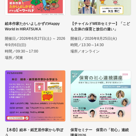
絵本作家たかいよしかずのHappy
【チャイルドWEBセミナー】「こど
World in HIRATSUKA
も主体の保育と放任の違い」
開催日／2026年6月27日(土) ～ 2026
開催日／2026年8月25日(火)
年9月6日(日)
時間／13:30～14:30
時間／09:30～17:00
場所／オンライン
場所／関東
【木⑥】絵本・紙芝居作家から学ぼ
保育セミナー 保育の「初心」連続
う
講座2026