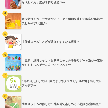
な？わくわく広がる折り紙遊び〜
寒天遊び！作り方や遊びアイデア〜感触を通して幅広い年齢で
楽しみやすい遊び〜
【保健コラム】とげが抜きやすくなる裏技？
＼更新／縁日ごっこ・お祭りごっこの手作りゲーム遊び〜定番
からおもしろゲームまでいろいろ！〜
9月のおたより文例〜園だよりやクラスだよりの書き出し文例
アイデア〜
簡単スライムの作り方〜片栗粉で楽しめる不思議な感触遊び〜