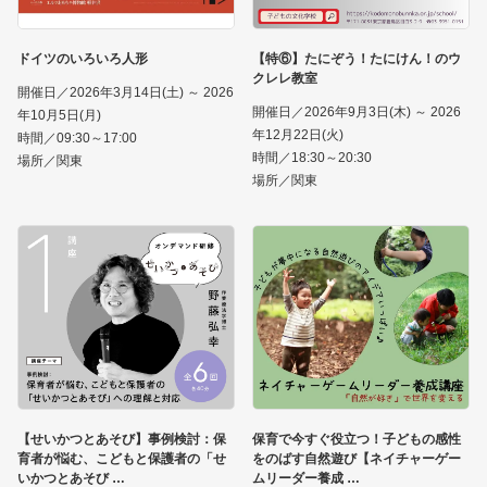
ドイツのいろいろ人形
【特⑥】たにぞう！たにけん！のウ
クレレ教室
開催日／2026年3月14日(土) ～ 2026
開催日／2026年9月3日(木) ～ 2026
年10月5日(月)
年12月22日(火)
時間／09:30～17:00
時間／18:30～20:30
場所／関東
場所／関東
【せいかつとあそび】事例検討：保
保育で今すぐ役立つ！子どもの感性
育者が悩む、こどもと保護者の「せ
をのばす自然遊び【ネイチャーゲー
いかつとあそび
ムリーダー養成