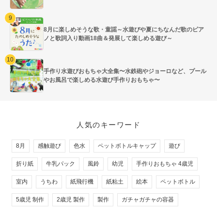
8月に楽しめそうな歌・童謡～水遊びや夏にちなんだ歌のピア
ノと歌詞入り動画18曲＆発展して楽しめる遊び～
手作り水遊びおもちゃ大全集〜水鉄砲やジョーロなど、プール
やお風呂で楽しめる水遊び手作りおもちゃ〜
人気のキーワード
8月
感触遊び
色水
ペットボトルキャップ
遊び
折り紙
牛乳パック
風鈴
幼児
手作りおもちゃ 4歳児
室内
うちわ
紙飛行機
紙粘土
絵本
ペットボトル
5歳児 制作
2歳児 製作
製作
ガチャガチャの容器