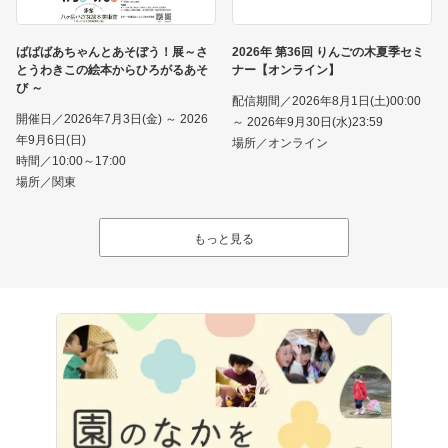
ばばばあちゃんとあそぼう！展～さ
2026年 第36回 りんごの木夏季セミ
とうわきこの絵本からひろがるあそ
ナー【オンライン】
び ～
配信期間／2026年8月1日(土)00:00
開催日／2026年7月3日(金) ～ 2026
～ 2026年9月30日(水)23:59
年9月6日(日)
場所／オンライン
時間／10:00～17:00
場所／関東
もっと見る