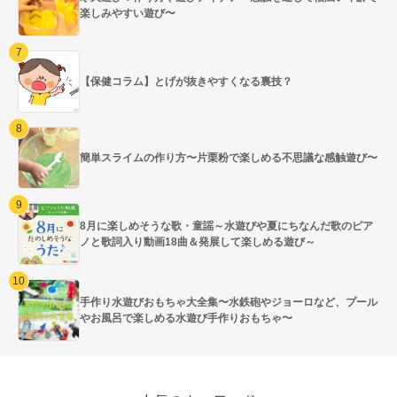
楽しみやすい遊び〜
【保健コラム】とげが抜きやすくなる裏技？
簡単スライムの作り方〜片栗粉で楽しめる不思議な感触遊び〜
8月に楽しめそうな歌・童謡～水遊びや夏にちなんだ歌のピア
ノと歌詞入り動画18曲＆発展して楽しめる遊び～
手作り水遊びおもちゃ大全集〜水鉄砲やジョーロなど、プール
やお風呂で楽しめる水遊び手作りおもちゃ〜