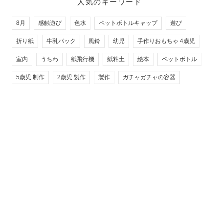
人気のキーワード
8月
感触遊び
色水
ペットボトルキャップ
遊び
折り紙
牛乳パック
風鈴
幼児
手作りおもちゃ 4歳児
室内
うちわ
紙飛行機
紙粘土
絵本
ペットボトル
5歳児 制作
2歳児 製作
製作
ガチャガチャの容器