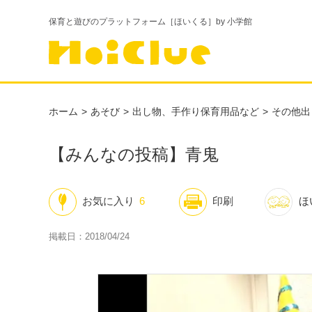
保育と遊びのプラットフォーム［ほいくる］by 小学館
ホーム
あそび
出し物、手作り保育用品など
その他出
【みんなの投稿】青鬼
お気に入り
6
印刷
ほ
掲載日：2018/04/24