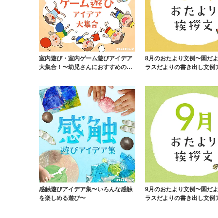
室内遊び・室内ゲーム遊びアイデア
8月のおたより文例〜園だ
大集合！〜幼児さんにおすすめの安
ラスだよりの書き出し文例
全に配慮して楽し...
ア〜
感触遊びアイデア集〜いろんな感触
9月のおたより文例〜園だ
を楽しめる遊び〜
ラスだよりの書き出し文例
ア〜