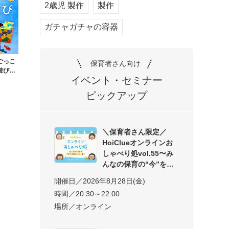
2歳児 製作
製作
ガチャガチャの容器
ごっこ
保育者さん向け
遊び〜
イベント・セミナー
ピックアップ
＼保育者さん限定／
HoiClueオンラインお
しゃべり処vol.55〜み
んなの保育の“今”を交
開催日／2026年8月28日(金)
時間／20:30～22:00
場所／オンライン