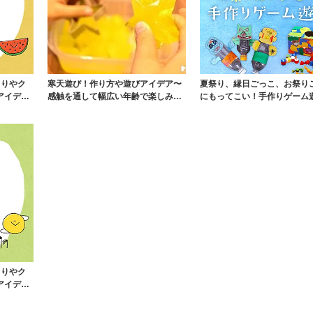
よりやク
寒天遊び！作り方や遊びアイデア〜
夏祭り、縁日ごっこ、お祭り
アイデ
感触を通して幅広い年齢で楽しみや
にもってこい！手作りゲーム
すい遊び〜
的当て・金魚すく...
よりやク
アイデ