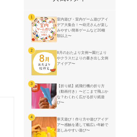
室内遊び・室内ゲーム遊びアイ
デア大集合！〜幼児さんが楽し
みやすい簡単ゲームなど20種
類以上〜
8月のおたより文例〜園だより
やクラスだよりの書き出し文例
アイデア〜
【折り紙】紙飛行機の折り方
（動画付き）〜どこまで飛ぶか
な？わくわく広がる折り紙遊
び〜
寒天遊び！作り方や遊びアイデ
ア〜感触を通して幅広い年齢で
楽しみやすい遊び〜