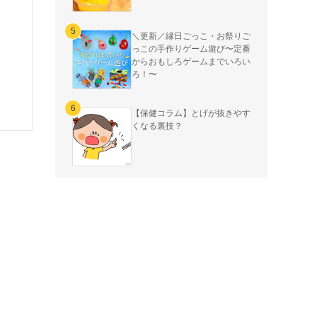
＼更新／縁日ごっこ・お祭りご
っこの手作りゲーム遊び〜定番
からおもしろゲームまでいろい
ろ！〜
【保健コラム】とげが抜きやす
くなる裏技？