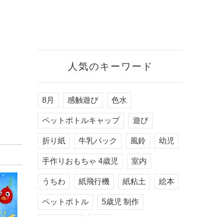
人気のキーワード
8月
感触遊び
色水
ペットボトルキャップ
遊び
折り紙
牛乳パック
風鈴
幼児
手作りおもちゃ 4歳児
室内
うちわ
紙飛行機
紙粘土
絵本
ペットボトル
5歳児 制作