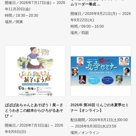
開催日／2026年7月17日(金) ～ 2026
ムリーダー養成
年11月20日(金)
開催日／2026年9月21日(月) ～ 2026
時間／18:30～20:30
年9月22日(火)
場所／関東
時間／09:00～16:00
場所／四国
ばばばあちゃんとあそぼう！展～さ
2026年 第36回 りんごの木夏季セミ
とうわきこの絵本からひろがるあそ
ナー【オンライン】
び ～
配信期間／2026年8月1日(土)00:00
開催日／2026年7月3日(金) ～ 2026
～ 2026年9月30日(水)23:59
年9月6日(日)
場所／オンライン