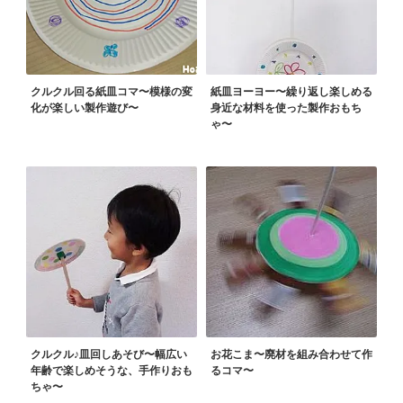
クルクル回る紙皿コマ〜模様の変
紙皿ヨーヨー〜繰り返し楽しめる
化が楽しい製作遊び〜
身近な材料を使った製作おもち
ゃ〜
クルクル♪皿回しあそび〜幅広い
お花こま〜廃材を組み合わせて作
年齢で楽しめそうな、手作りおも
るコマ〜
ちゃ〜