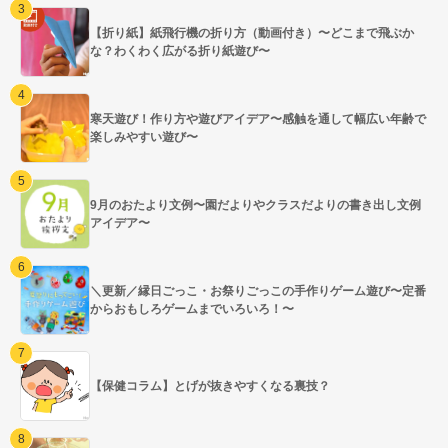
【折り紙】紙飛行機の折り方（動画付き）〜どこまで飛ぶか
な？わくわく広がる折り紙遊び〜
寒天遊び！作り方や遊びアイデア〜感触を通して幅広い年齢で
楽しみやすい遊び〜
9月のおたより文例〜園だよりやクラスだよりの書き出し文例
アイデア〜
＼更新／縁日ごっこ・お祭りごっこの手作りゲーム遊び〜定番
からおもしろゲームまでいろいろ！〜
【保健コラム】とげが抜きやすくなる裏技？