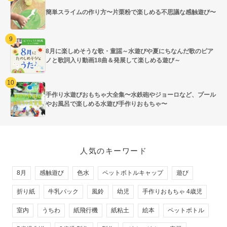
簡単スライムの作り方〜片栗粉で楽しめる不思議な感触遊び〜
8月に楽しめそうな歌・童謡～水遊びや夏にちなんだ歌のピア
ノと歌詞入り動画18曲＆発展して楽しめる遊び～
手作り水遊びおもちゃ大全集〜水鉄砲やジョーロなど、プール
やお風呂で楽しめる水遊び手作りおもちゃ〜
人気のキーワード
8月
感触遊び
色水
ペットボトルキャップ
遊び
折り紙
牛乳パック
風鈴
幼児
手作りおもちゃ 4歳児
室内
うちわ
紙飛行機
紙粘土
絵本
ペットボトル