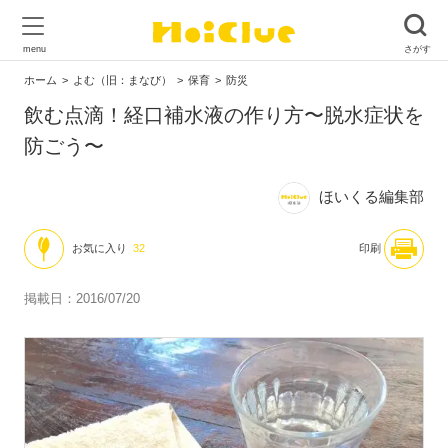
ホーム
よむ（旧：まなび）
保育
防災
飲む点滴！経口補水液の作り方〜脱水症状を
防ごう〜
ほいくる編集部
お気に入り
32
印刷
掲載日：2016/07/20