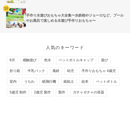
手作り水遊びおもちゃ大全集〜水鉄砲やジョーロなど、プール
やお風呂で楽しめる水遊び手作りおもちゃ〜
人気のキーワード
8月
感触遊び
色水
ペットボトルキャップ
遊び
折り紙
牛乳パック
風鈴
幼児
手作りおもちゃ 4歳児
室内
うちわ
紙飛行機
紙粘土
絵本
ペットボトル
5歳児 制作
2歳児 製作
製作
ガチャガチャの容器