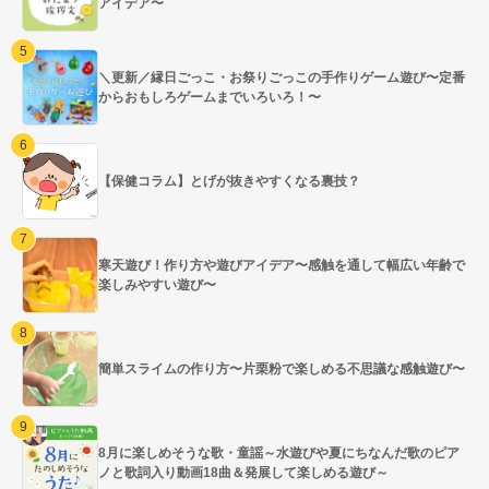
アイデア〜
＼更新／縁日ごっこ・お祭りごっこの手作りゲーム遊び〜定番
からおもしろゲームまでいろいろ！〜
【保健コラム】とげが抜きやすくなる裏技？
寒天遊び！作り方や遊びアイデア〜感触を通して幅広い年齢で
楽しみやすい遊び〜
簡単スライムの作り方〜片栗粉で楽しめる不思議な感触遊び〜
8月に楽しめそうな歌・童謡～水遊びや夏にちなんだ歌のピア
ノと歌詞入り動画18曲＆発展して楽しめる遊び～