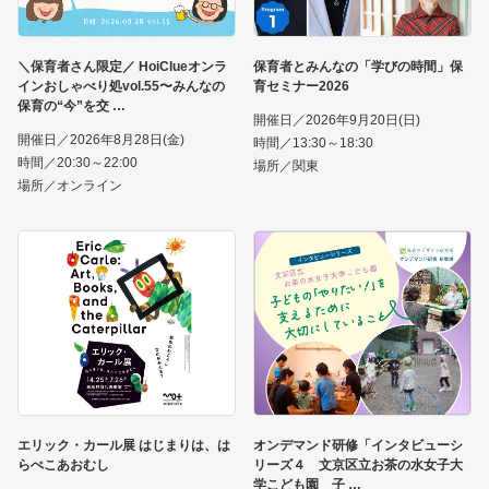
＼保育者さん限定／ HoiClueオンラ
保育者とみんなの「学びの時間」保
インおしゃべり処vol.55〜みんなの
育セミナー2026
保育の“今”を交
開催日／2026年9月20日(日)
開催日／2026年8月28日(金)
時間／13:30～18:30
時間／20:30～22:00
場所／関東
場所／オンライン
エリック・カール展 はじまりは、は
オンデマンド研修「インタビューシ
らぺこあおむし
リーズ４ 文京区立お茶の水女子大
学こども園 子