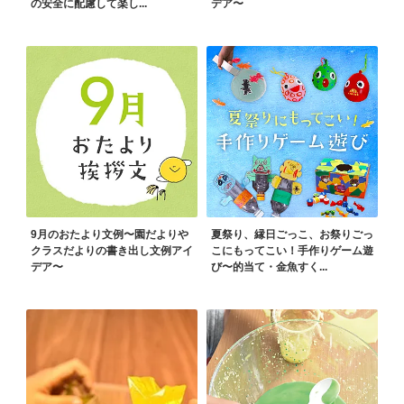
の安全に配慮して楽し...
デア〜
9月のおたより文例〜園だよりや
夏祭り、縁日ごっこ、お祭りごっ
クラスだよりの書き出し文例アイ
こにもってこい！手作りゲーム遊
デア〜
び〜的当て・金魚すく...