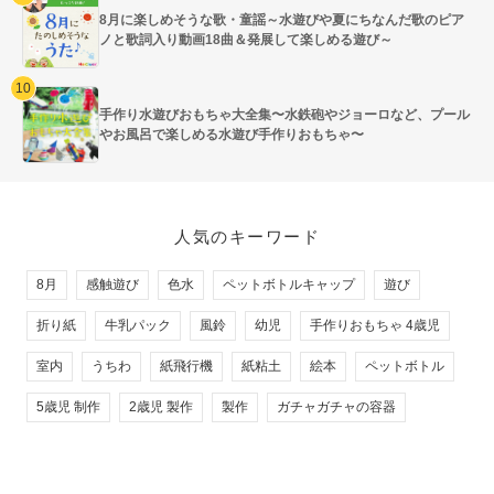
8月に楽しめそうな歌・童謡～水遊びや夏にちなんだ歌のピア
ノと歌詞入り動画18曲＆発展して楽しめる遊び～
手作り水遊びおもちゃ大全集〜水鉄砲やジョーロなど、プール
やお風呂で楽しめる水遊び手作りおもちゃ〜
人気のキーワード
8月
感触遊び
色水
ペットボトルキャップ
遊び
折り紙
牛乳パック
風鈴
幼児
手作りおもちゃ 4歳児
室内
うちわ
紙飛行機
紙粘土
絵本
ペットボトル
5歳児 制作
2歳児 製作
製作
ガチャガチャの容器