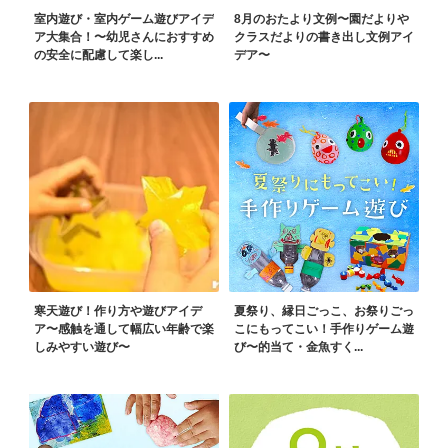
室内遊び・室内ゲーム遊びアイデ
8月のおたより文例〜園だよりや
ア大集合！〜幼児さんにおすすめ
クラスだよりの書き出し文例アイ
の安全に配慮して楽し...
デア〜
寒天遊び！作り方や遊びアイデ
夏祭り、縁日ごっこ、お祭りごっ
ア〜感触を通して幅広い年齢で楽
こにもってこい！手作りゲーム遊
しみやすい遊び〜
び〜的当て・金魚すく...