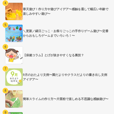
寒天遊び！作り方や遊びアイデア〜感触を通して幅広い年齢で
楽しみやすい遊び〜
＼更新／縁日ごっこ・お祭りごっこの手作りゲーム遊び〜定番
からおもしろゲームまでいろいろ！〜
【保健コラム】とげが抜きやすくなる裏技？
9月のおたより文例〜園だよりやクラスだよりの書き出し文例
アイデア〜
簡単スライムの作り方〜片栗粉で楽しめる不思議な感触遊び〜