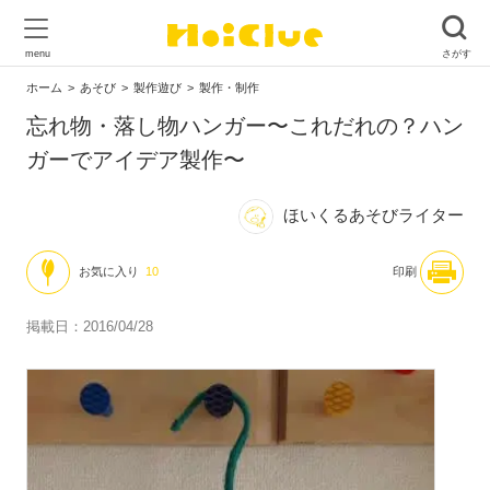
ホーム
あそび
製作遊び
製作・制作
忘れ物・落し物ハンガー〜これだれの？ハン
ガーでアイデア製作〜
ほいくるあそびライター
お気に入り
10
印刷
掲載日：2016/04/28