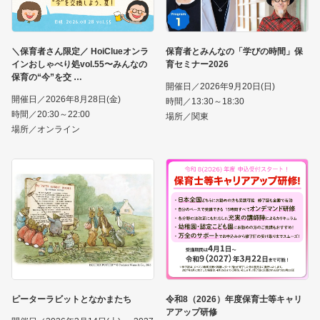
＼保育者さん限定／ HoiClueオンラ
保育者とみんなの「学びの時間」保
インおしゃべり処vol.55〜みんなの
育セミナー2026
保育の“今”を交
開催日／2026年9月20日(日)
開催日／2026年8月28日(金)
時間／13:30～18:30
時間／20:30～22:00
場所／関東
場所／オンライン
ピーターラビットとなかまたち
令和8（2026）年度保育士等キャリ
アアップ研修