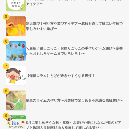
アイデア〜
寒天遊び！作り方や遊びアイデア〜感触を通して幅広い年齢で
楽しみやすい遊び〜
＼更新／縁日ごっこ・お祭りごっこの手作りゲーム遊び〜定番
からおもしろゲームまでいろいろ！〜
【保健コラム】とげが抜きやすくなる裏技？
簡単スライムの作り方〜片栗粉で楽しめる不思議な感触遊び〜
8月に楽しめそうな歌・童謡～水遊びや夏にちなんだ歌のピア
ノと歌詞入り動画18曲＆発展して楽しめる遊び～