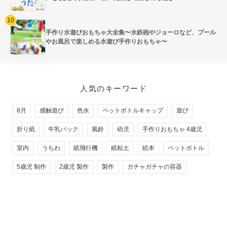
手作り水遊びおもちゃ大全集〜水鉄砲やジョーロなど、プール
やお風呂で楽しめる水遊び手作りおもちゃ〜
人気のキーワード
8月
感触遊び
色水
ペットボトルキャップ
遊び
折り紙
牛乳パック
風鈴
幼児
手作りおもちゃ 4歳児
室内
うちわ
紙飛行機
紙粘土
絵本
ペットボトル
5歳児 制作
2歳児 製作
製作
ガチャガチャの容器