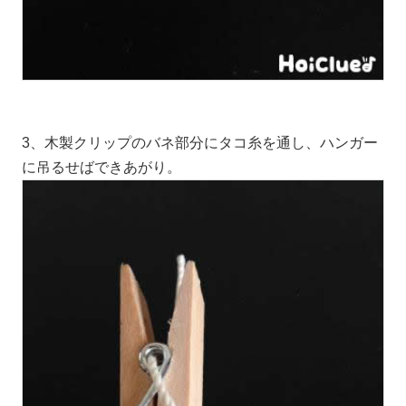
3、木製クリップのバネ部分にタコ糸を通し、ハンガー
に吊るせばできあがり。