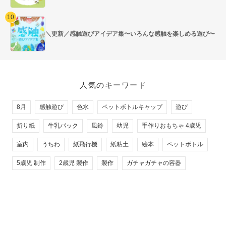
＼更新／感触遊びアイデア集〜いろんな感触を楽しめる遊び〜
人気のキーワード
8月
感触遊び
色水
ペットボトルキャップ
遊び
折り紙
牛乳パック
風鈴
幼児
手作りおもちゃ 4歳児
室内
うちわ
紙飛行機
紙粘土
絵本
ペットボトル
5歳児 制作
2歳児 製作
製作
ガチャガチャの容器