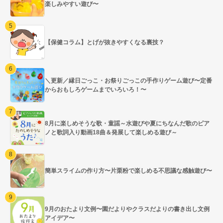
楽しみやすい遊び〜
【保健コラム】とげが抜きやすくなる裏技？
＼更新／縁日ごっこ・お祭りごっこの手作りゲーム遊び〜定番
からおもしろゲームまでいろいろ！〜
8月に楽しめそうな歌・童謡～水遊びや夏にちなんだ歌のピア
ノと歌詞入り動画18曲＆発展して楽しめる遊び～
簡単スライムの作り方〜片栗粉で楽しめる不思議な感触遊び〜
9月のおたより文例〜園だよりやクラスだよりの書き出し文例
アイデア〜