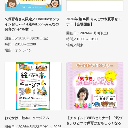
＼保育者さん限定／ HoiClueオンラ
2026年 第36回 りんごの木夏季セミ
インおしゃべり処vol.55〜みんなの
ナー【会場開催】
保育の“今”を交
開催日／2026年8月8日(土)
開催日／2026年8月28日(金)
時間／10:00～19:30
時間／20:30～22:00
場所／関東
場所／オンライン
おでかけ！絵本ミュージアム
【チャイルドWEBセミナー】「気づ
き」ひとつで保育はおもしろくなる
開催日／2026年5月23日(土) ～ 2026