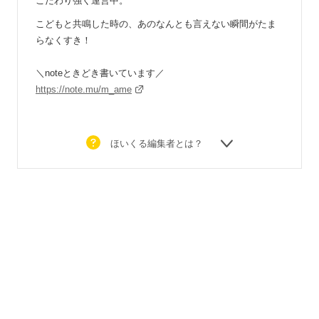
こだわり強く運営中。
こどもと共鳴した時の、あのなんとも言えない瞬間がたま
らなくすき！
＼noteときどき書いています／
https://note.mu/m_ame
ほいくる編集者とは？