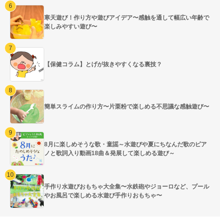
寒天遊び！作り方や遊びアイデア〜感触を通して幅広い年齢で
楽しみやすい遊び〜
【保健コラム】とげが抜きやすくなる裏技？
簡単スライムの作り方〜片栗粉で楽しめる不思議な感触遊び〜
8月に楽しめそうな歌・童謡～水遊びや夏にちなんだ歌のピア
ノと歌詞入り動画18曲＆発展して楽しめる遊び～
手作り水遊びおもちゃ大全集〜水鉄砲やジョーロなど、プール
やお風呂で楽しめる水遊び手作りおもちゃ〜