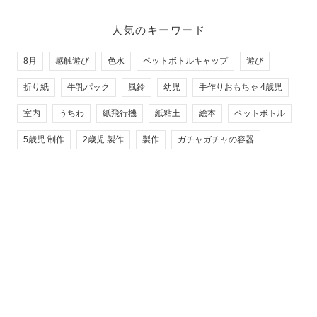
人気のキーワード
8月
感触遊び
色水
ペットボトルキャップ
遊び
折り紙
牛乳パック
風鈴
幼児
手作りおもちゃ 4歳児
室内
うちわ
紙飛行機
紙粘土
絵本
ペットボトル
5歳児 制作
2歳児 製作
製作
ガチャガチャの容器