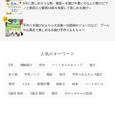
8月に楽しめそうな歌・童謡～水遊びや夏にちなんだ歌のピア
ノと歌詞入り動画18曲＆発展して楽しめる遊び～
手作り水遊びおもちゃ大全集〜水鉄砲やジョーロなど、プール
やお風呂で楽しめる水遊び手作りおもちゃ〜
人気のキーワード
8月
感触遊び
色水
ペットボトルキャップ
遊び
折り紙
牛乳パック
風鈴
幼児
手作りおもちゃ 4歳児
室内
うちわ
紙飛行機
紙粘土
絵本
ペットボトル
5歳児 制作
2歳児 製作
製作
ガチャガチャの容器