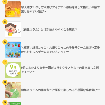
寒天遊び！作り方や遊びアイデア〜感触を通して幅広い年齢で
楽しみやすい遊び〜
【保健コラム】とげが抜きやすくなる裏技？
＼更新／縁日ごっこ・お祭りごっこの手作りゲーム遊び〜定番
からおもしろゲームまでいろいろ！〜
9月のおたより文例〜園だよりやクラスだよりの書き出し文例
アイデア〜
簡単スライムの作り方〜片栗粉で楽しめる不思議な感触遊び〜