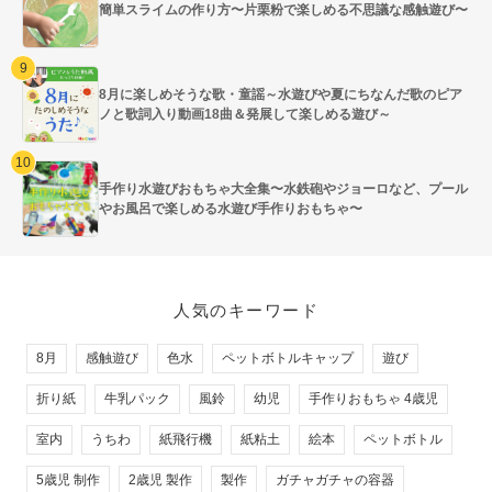
簡単スライムの作り方〜片栗粉で楽しめる不思議な感触遊び〜
8月に楽しめそうな歌・童謡～水遊びや夏にちなんだ歌のピア
ノと歌詞入り動画18曲＆発展して楽しめる遊び～
手作り水遊びおもちゃ大全集〜水鉄砲やジョーロなど、プール
やお風呂で楽しめる水遊び手作りおもちゃ〜
人気のキーワード
8月
感触遊び
色水
ペットボトルキャップ
遊び
折り紙
牛乳パック
風鈴
幼児
手作りおもちゃ 4歳児
室内
うちわ
紙飛行機
紙粘土
絵本
ペットボトル
5歳児 制作
2歳児 製作
製作
ガチャガチャの容器