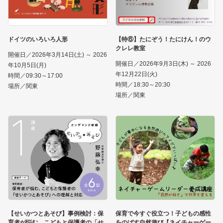
ドイツのいろいろ人形
【特⑥】たにぞう！たにけん！のウ
クレレ教室
開催日／2026年3月14日(土) ～ 2026
開催日／2026年9月3日(木) ～ 2026
年10月5日(月)
年12月22日(火)
時間／09:30～17:00
時間／18:30～20:30
場所／関東
場所／関東
【せいかつとあそび】事例検討：保
保育で今すぐ役立つ！子どもの感性
育者が悩む、こどもと保護者の「せ
をのばす自然遊び【ネイチャーゲー