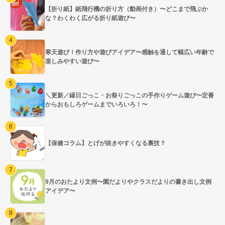
【折り紙】紙飛行機の折り方（動画付き）〜どこまで飛ぶか
な？わくわく広がる折り紙遊び〜
寒天遊び！作り方や遊びアイデア〜感触を通して幅広い年齢で
楽しみやすい遊び〜
＼更新／縁日ごっこ・お祭りごっこの手作りゲーム遊び〜定番
からおもしろゲームまでいろいろ！〜
【保健コラム】とげが抜きやすくなる裏技？
9月のおたより文例〜園だよりやクラスだよりの書き出し文例
アイデア〜