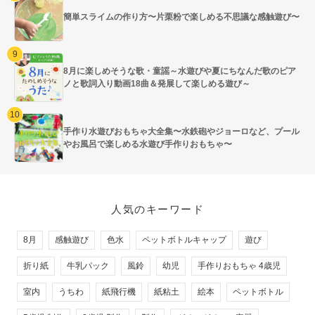
簡単スライムの作り方〜片栗粉で楽しめる不思議な感触遊び〜
8月に楽しめそうな歌・童謡～水遊びや夏にちなんだ歌のピア
ノと歌詞入り動画18曲＆発展して楽しめる遊び～
手作り水遊びおもちゃ大全集〜水鉄砲やジョーロなど、プール
やお風呂で楽しめる水遊び手作りおもちゃ〜
人気のキーワード
8月
感触遊び
色水
ペットボトルキャップ
遊び
折り紙
牛乳パック
風鈴
幼児
手作りおもちゃ 4歳児
室内
うちわ
紙飛行機
紙粘土
絵本
ペットボトル