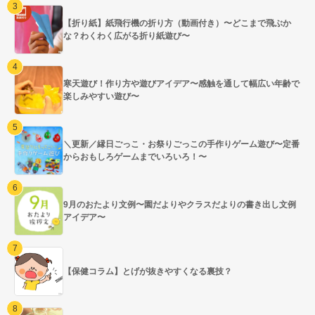
【折り紙】紙飛行機の折り方（動画付き）〜どこまで飛ぶか
な？わくわく広がる折り紙遊び〜
寒天遊び！作り方や遊びアイデア〜感触を通して幅広い年齢で
楽しみやすい遊び〜
＼更新／縁日ごっこ・お祭りごっこの手作りゲーム遊び〜定番
からおもしろゲームまでいろいろ！〜
9月のおたより文例〜園だよりやクラスだよりの書き出し文例
アイデア〜
【保健コラム】とげが抜きやすくなる裏技？