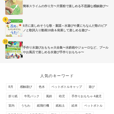
簡単スライムの作り方〜片栗粉で楽しめる不思議な感触遊び〜
8月に楽しめそうな歌・童謡～水遊びや夏にちなんだ歌のピア
ノと歌詞入り動画18曲＆発展して楽しめる遊び～
手作り水遊びおもちゃ大全集〜水鉄砲やジョーロなど、プール
やお風呂で楽しめる水遊び手作りおもちゃ〜
人気のキーワード
8月
感触遊び
色水
ペットボトルキャップ
遊び
折り紙
牛乳パック
風鈴
幼児
手作りおもちゃ 4歳児
室内
うちわ
紙飛行機
紙粘土
絵本
ペットボトル