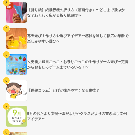
【折り紙】紙飛行機の折り方（動画付き）〜どこまで飛ぶか
な？わくわく広がる折り紙遊び〜
寒天遊び！作り方や遊びアイデア〜感触を通して幅広い年齢で
楽しみやすい遊び〜
＼更新／縁日ごっこ・お祭りごっこの手作りゲーム遊び〜定番
からおもしろゲームまでいろいろ！〜
【保健コラム】とげが抜きやすくなる裏技？
9月のおたより文例〜園だよりやクラスだよりの書き出し文例
アイデア〜