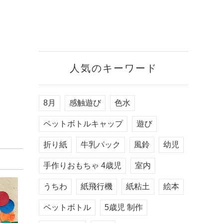
人気のキーワード
8月
感触遊び
色水
ペットボトルキャップ
遊び
折り紙
牛乳パック
風鈴
幼児
手作りおもちゃ 4歳児
室内
うちわ
紙飛行機
紙粘土
絵本
ペットボトル
5歳児 制作