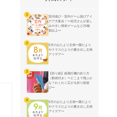
室内遊び・室内ゲーム遊びアイ
デア大集合！〜幼児さんが楽し
みやすい簡単ゲームなど20種
類以上〜
8月のおたより文例〜園だより
やクラスだよりの書き出し文例
アイデア〜
【折り紙】紙飛行機の折り方
（動画付き）〜どこまで飛ぶか
な？わくわく広がる折り紙遊
び〜
9月のおたより文例〜園だより
やクラスだよりの書き出し文例
アイデア〜