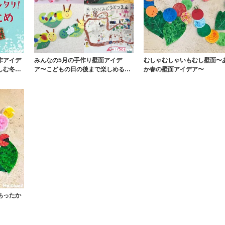
作アイデ
みんなの5月の手作り壁面アイデ
むしゃむしゃいもむし壁面〜
しむ冬の
ア〜こどもの日の後まで楽しめる、
か春の壁面アイデア〜
行事にとらわれない...
あったか