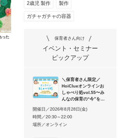
2歳児 製作
製作
ガチャガチャの容器
あった
保育者さん向け
イベント・セミナー
ピックアップ
＼保育者さん限定／
HoiClueオンラインお
しゃべり処vol.55〜み
んなの保育の“今”を交
開催日／2026年8月28日(金)
時間／20:30～22:00
場所／オンライン