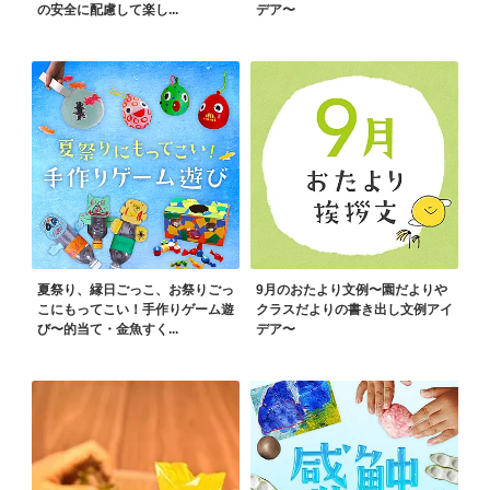
の安全に配慮して楽し...
デア〜
夏祭り、縁日ごっこ、お祭りごっ
9月のおたより文例〜園だよりや
こにもってこい！手作りゲーム遊
クラスだよりの書き出し文例アイ
び〜的当て・金魚すく...
デア〜