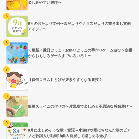
楽しみやすい遊び〜
9月のおたより文例〜園だよりやクラスだよりの書き出し文例
アイデア〜
＼更新／縁日ごっこ・お祭りごっこの手作りゲーム遊び〜定番
からおもしろゲームまでいろいろ！〜
【保健コラム】とげが抜きやすくなる裏技？
簡単スライムの作り方〜片栗粉で楽しめる不思議な感触遊び〜
8月に楽しめそうな歌・童謡～水遊びや夏にちなんだ歌のピア
ノと歌詞入り動画18曲＆発展して楽しめる遊び～