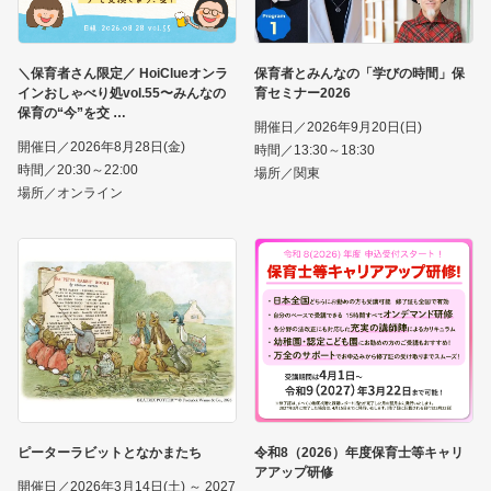
＼保育者さん限定／ HoiClueオンラ
保育者とみんなの「学びの時間」保
インおしゃべり処vol.55〜みんなの
育セミナー2026
保育の“今”を交
開催日／2026年9月20日(日)
開催日／2026年8月28日(金)
時間／13:30～18:30
時間／20:30～22:00
場所／関東
場所／オンライン
ピーターラビットとなかまたち
令和8（2026）年度保育士等キャリ
アアップ研修
開催日／2026年3月14日(土) ～ 2027