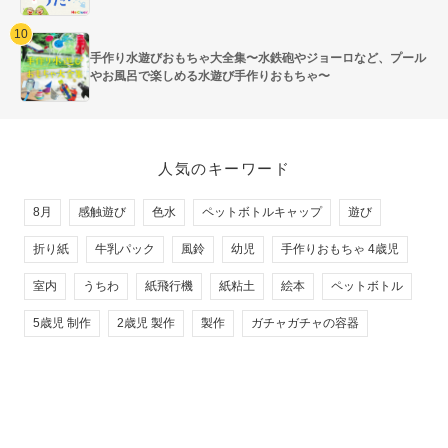
手作り水遊びおもちゃ大全集〜水鉄砲やジョーロなど、プール
やお風呂で楽しめる水遊び手作りおもちゃ〜
人気のキーワード
8月
感触遊び
色水
ペットボトルキャップ
遊び
折り紙
牛乳パック
風鈴
幼児
手作りおもちゃ 4歳児
室内
うちわ
紙飛行機
紙粘土
絵本
ペットボトル
5歳児 制作
2歳児 製作
製作
ガチャガチャの容器