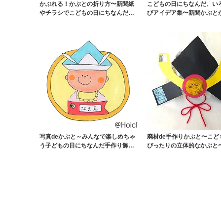
かぶれる！かぶとの折り方〜新聞紙
こどもの日にちなんだ、い
やチラシでこどもの日にちなんだ製
びアイデア集〜新聞かぶと
作遊び〜
ム遊びまで〜
写真deかぶと～みんなで楽しめちゃ
廃材de手作りかぶと〜こど
う子どもの日にちなんだ手作り飾り
ぴったりの立体的なかぶと
～