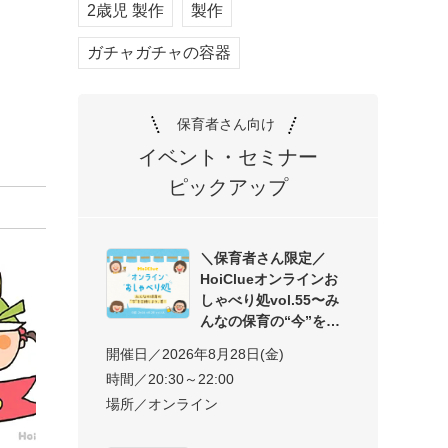
2歳児 製作
製作
ガチャガチャの容器
保育者さん向け
イベント・セミナー
ピックアップ
＼保育者さん限定／
HoiClueオンラインお
しゃべり処vol.55〜み
んなの保育の“今”を交
開催日／2026年8月28日(金)
時間／20:30～22:00
場所／オンライン