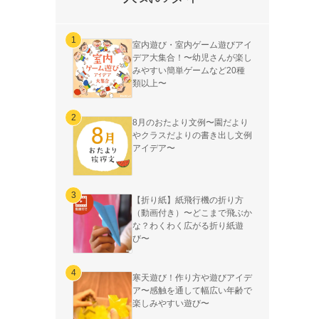
室内遊び・室内ゲーム遊びアイ
デア大集合！〜幼児さんが楽し
みやすい簡単ゲームなど20種
類以上〜
8月のおたより文例〜園だより
やクラスだよりの書き出し文例
アイデア〜
【折り紙】紙飛行機の折り方
（動画付き）〜どこまで飛ぶか
な？わくわく広がる折り紙遊
び〜
寒天遊び！作り方や遊びアイデ
ア〜感触を通して幅広い年齢で
楽しみやすい遊び〜