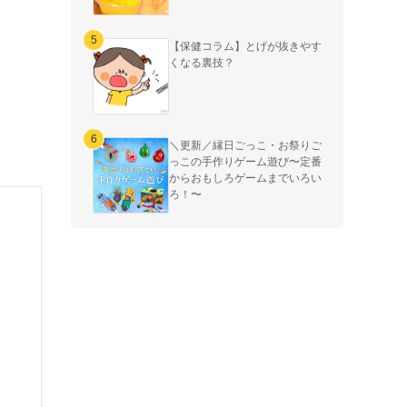
【保健コラム】とげが抜きやす
くなる裏技？
＼更新／縁日ごっこ・お祭りご
っこの手作りゲーム遊び〜定番
からおもしろゲームまでいろい
ろ！〜