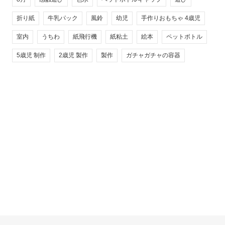
折り紙
牛乳パック
風鈴
幼児
手作りおもちゃ 4歳児
室内
うちわ
紙飛行機
紙粘土
絵本
ペットボトル
5歳児 制作
2歳児 製作
製作
ガチャガチャの容器