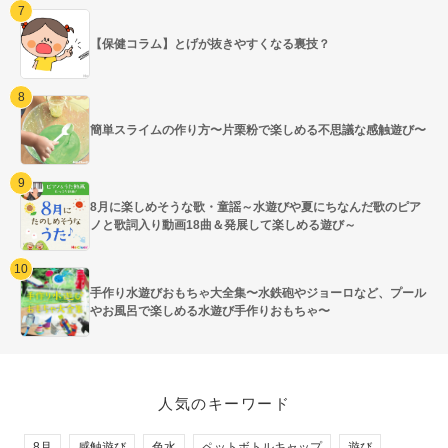
【保健コラム】とげが抜きやすくなる裏技？
簡単スライムの作り方〜片栗粉で楽しめる不思議な感触遊び〜
8月に楽しめそうな歌・童謡～水遊びや夏にちなんだ歌のピア
ノと歌詞入り動画18曲＆発展して楽しめる遊び～
手作り水遊びおもちゃ大全集〜水鉄砲やジョーロなど、プール
やお風呂で楽しめる水遊び手作りおもちゃ〜
人気のキーワード
8月
感触遊び
色水
ペットボトルキャップ
遊び