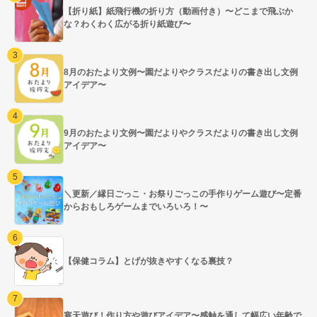
【折り紙】紙飛行機の折り方（動画付き）〜どこまで飛ぶか
な？わくわく広がる折り紙遊び〜
8月のおたより文例〜園だよりやクラスだよりの書き出し文例
アイデア〜
9月のおたより文例〜園だよりやクラスだよりの書き出し文例
アイデア〜
＼更新／縁日ごっこ・お祭りごっこの手作りゲーム遊び〜定番
からおもしろゲームまでいろいろ！〜
【保健コラム】とげが抜きやすくなる裏技？
寒天遊び！作り方や遊びアイデア〜感触を通して幅広い年齢で