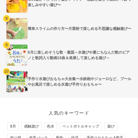
楽しみやすい遊び〜
簡単スライムの作り方〜片栗粉で楽しめる不思議な感触遊び〜
8月に楽しめそうな歌・童謡～水遊びや夏にちなんだ歌のピア
ノと歌詞入り動画18曲＆発展して楽しめる遊び～
手作り水遊びおもちゃ大全集〜水鉄砲やジョーロなど、プール
やお風呂で楽しめる水遊び手作りおもちゃ〜
人気のキーワード
8月
感触遊び
色水
ペットボトルキャップ
遊び
折り紙
牛乳パック
風鈴
幼児
手作りおもちゃ 4歳児