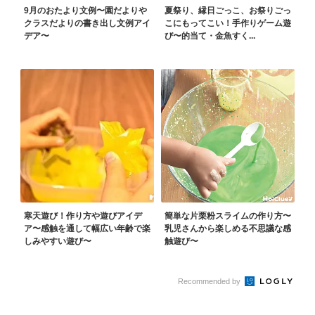
9月のおたより文例〜園だよりや
夏祭り、縁日ごっこ、お祭りごっ
クラスだよりの書き出し文例アイ
こにもってこい！手作りゲーム遊
デア〜
び〜的当て・金魚すく...
寒天遊び！作り方や遊びアイデ
簡単な片栗粉スライムの作り方〜
ア〜感触を通して幅広い年齢で楽
乳児さんから楽しめる不思議な感
しみやすい遊び〜
触遊び〜
Recommended by