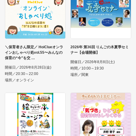
＼保育者さん限定／ HoiClueオンラ
2026年 第36回 りんごの木夏季セミ
インおしゃべり処vol.55〜みんなの
ナー【会場開催】
保育の“今”を交
開催日／2026年8月8日(土)
開催日／2026年8月28日(金)
時間／10:00～19:30
時間／20:30～22:00
場所／関東
場所／オンライン