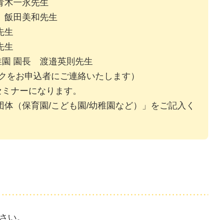
青木一永先生
 飯田美和先生
先生
先生
園 園長 渡邉英則先生
ンクをお申込者にご連絡いたします）
セミナーになります。
団体（保育園/こども園/幼稚園など）」をご記入く
さい。