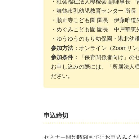
・社会福祉法人檸檬会 副理事長 
・舞鶴市乳幼児教育センター 所長
・順正寺こども園 園長 伊藤唯道
・めぐみこども園 園長 中戸華恵
・ゆうゆうのもり幼保園・港北幼稚
参加方法：
オンライン（Zoomリ
参加条件：
「保育関係者向け」の
お申し込みの際には、「所属法人/
ださい。
申込締切
セミナー開始時刻までにお申込みくだ