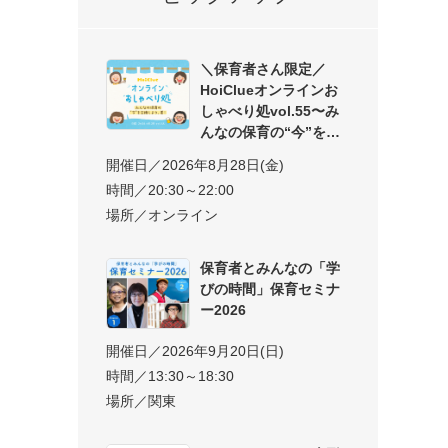
＼保育者さん限定／
HoiClueオンラインお
しゃべり処vol.55〜み
んなの保育の“今”を交
開催日／2026年8月28日(金)
時間／20:30～22:00
場所／オンライン
保育者とみんなの「学
びの時間」保育セミナ
ー2026
開催日／2026年9月20日(日)
時間／13:30～18:30
場所／関東