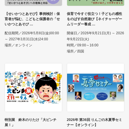
【せいかつとあそび】事例検討：保
保育で今すぐ役立つ！子どもの感性
育者が悩む、こどもと保護者の「せ
をのばす自然遊び【ネイチャーゲー
いかつとあそび
ムリーダー養成
配信期間／2026年5月8日(金)00:00
開催日／2026年9月21日(月) ～ 2026
～ 2027年3月31日(水)24:00
年9月22日(火)
場所／オンライン
時間／09:00～16:00
場所／四国
特別展 鈴木のりたけ「大ピンチ
2026年 第36回 りんごの木夏季セミ
展！」
ナー【オンライン】