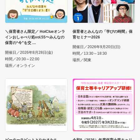
＼保育者さん限定／ HoiClueオンラ
保育者とみんなの「学びの時間」保
インおしゃべり処vol.55〜みんなの
育セミナー2026
保育の“今”を交
開催日／2026年9月20日(日)
開催日／2026年8月28日(金)
時間／13:30～18:30
時間／20:30～22:00
場所／関東
場所／オンライン
ピーターラビットとなかまたち
令和8（2026）年度保育士等キャリ