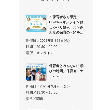
＼保育者さん限定／
HoiClueオンラインお
しゃべり処vol.55〜み
んなの保育の“今”を交
開催日／2026年8月28日(金)
時間／20:30～22:00
場所／オンライン
保育者とみんなの「学
びの時間」保育セミナ
ー2026
開催日／2026年9月20日(日)
時間／13:30～18:30
場所／関東