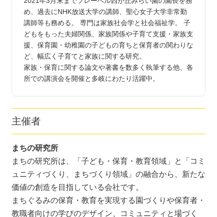
2021年3月末までフレーベル西が丘みらい園の園長を務
め、過去にNHK放送大学の講師、聖心女子大学非常勤
講師等も務める。 専門は家族社会学と社会福祉学。 子
どもをもった夫婦関係、家族関係や子育て支援・家族支
援、保育園・幼稚園の子どもの育ちと保育者の関わりな
ど、幅広く子育てと家族に関する研究。
家族・保育に関する論文や著書を数多く執筆する他、各
所での講演会を開催と多岐にわたり活躍中。
主催者
まちの研究所
まちの研究所は、「子ども・保育・教育領域」と「コミ
ュニティづくり、まちづくり領域」の融合から、新たな
価値の創造を目指している会社です。
まちぐるみの保育・教育を実現する園づくりや保育者・
教職者向けの学びのデザイン、コミュニティと場づく