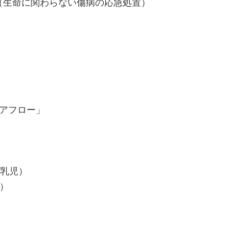
ア（生命に関わらない傷病の応急処置）
アフロー」
、乳児）
）