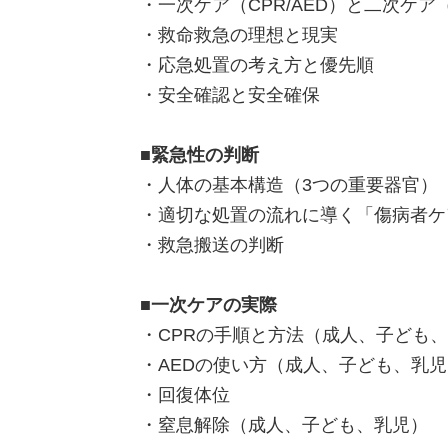
・一次ケア（CPR/AED）と二次ケ
・救命救急の理想と現実
・応急処置の考え方と優先順
・安全確認と安全確保
■緊急性の判断
・人体の基本構造（3つの重要器官）
・適切な処置の流れに導く「傷病者ケ
・救急搬送の判断
■一次ケアの実際
・CPRの手順と方法（成人、子ども
・AEDの使い方（成人、子ども、乳児
・回復体位
・窒息解除（成人、子ども、乳児）