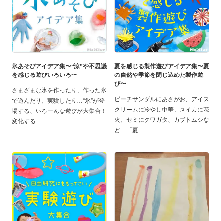
氷あそびアイデア集〜“涼”や不思議
夏を感じる製作遊びアイデア集〜夏
を感じる遊びいろいろ〜
の自然や季節を閉じ込めた製作遊
び〜
さまざまな氷を作ったり、作った氷
ビーチサンダルにあさがお、アイス
で遊んだり、実験したり…“氷”が登
クリームに冷やし中華、スイカに花
場する、いろーんな遊びが大集合！
火、セミにクワガタ、カブトムシな
変化する
ど…「夏