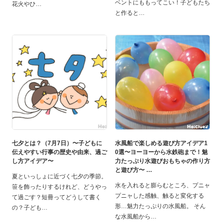
ベントにももってこい！子どもたち
花火やひ
と作ると
七夕とは？（7月7日）〜子どもに
水風船で楽しめる遊び方アイデア1
伝えやすい行事の歴史や由来、過ご
0選〜ヨーヨーから水鉄砲まで！魅
し方アイデア〜
力たっぷり水遊びおもちゃの作り方
と遊び方〜
夏といっしょに近づく七夕の季節。
水を入れると膨らむところ、プニャ
笹を飾ったりするけれど、どうやっ
プニャした感触、触ると変化する
て過ごす？短冊ってどうして書く
形…魅力たっぷりの水風船。 そん
の？子ども
な水風船から