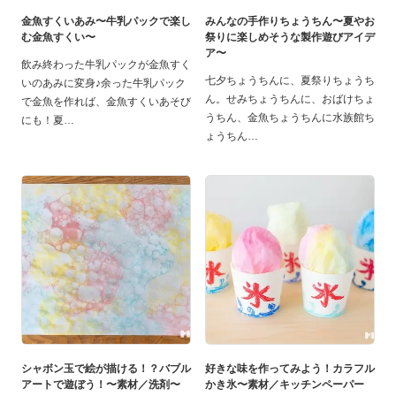
金魚すくいあみ〜牛乳パックで楽し
みんなの手作りちょうちん〜夏やお
む金魚すくい〜
祭りに楽しめそうな製作遊びアイデ
ア〜
飲み終わった牛乳パックが金魚すく
七夕ちょうちんに、夏祭りちょうち
いのあみに変身♪余った牛乳パック
ん。せみちょうちんに、おばけちょ
で金魚を作れば、金魚すくいあそび
うちん、金魚ちょうちんに水族館ち
にも！夏
ょうちん
シャボン玉で絵が描ける！？バブル
好きな味を作ってみよう！カラフル
アートで遊ぼう！〜素材／洗剤〜
かき氷〜素材／キッチンペーパー