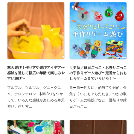
寒天遊び！作り方や遊びアイデア〜
＼更新／縁日ごっこ・お祭りごっこ
感触を通して幅広い年齢で楽しみや
の手作りゲーム遊び〜定番からおも
すい遊び〜
しろゲームまでいろいろ！〜
プルプル、ツルツル、グニャグニ
ヨーヨー釣りに、的当てや射的、金
ャ、テロンテロン…材料3つをつか
魚すくいにもぐらたたき、つかみ取
って、いろんな感触が楽しめる寒天
りゲームに輪投げなど…夏祭りや縁
遊び。作り方
日ごっこ