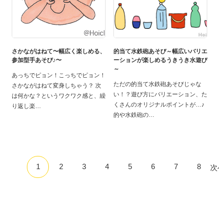
さかながはねて〜幅広く楽しめる、
的当て水鉄砲あそび～幅広いバリエ
参加型手あそび♪〜
ーションが楽しめるうきうき水遊び
～
あっちでピョン！こっちでピョン！
ただの的当て水鉄砲あそびじゃな
さかながはねて変身しちゃう？ 次
い！？遊び方にバリエーション、た
は何かな？というワクワク感と、繰
くさんのオリジナルポイントが…♪
り返し楽
的や水鉄砲の
1
2
3
4
5
6
7
8
次