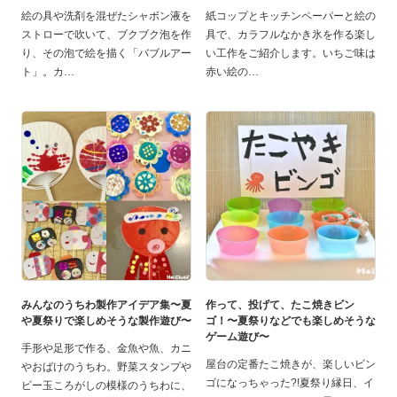
絵の具や洗剤を混ぜたシャボン液を
紙コップとキッチンペーパーと絵の
ストローで吹いて、ブクブク泡を作
具で、カラフルなかき氷を作る楽し
り、その泡で絵を描く「バブルアー
い工作をご紹介します。いちご味は
ト」。カ
赤い絵の
みんなのうちわ製作アイデア集〜夏
作って、投げて、たこ焼きビン
や夏祭りで楽しめそうな製作遊び〜
ゴ！〜夏祭りなどでも楽しめそうな
ゲーム遊び〜
手形や足形で作る、金魚や魚、カニ
屋台の定番たこ焼きが、楽しいビン
やおばけのうちわ。野菜スタンプや
ゴになっちゃった?!夏祭り縁日、イ
ビー玉ころがしの模様のうちわに、