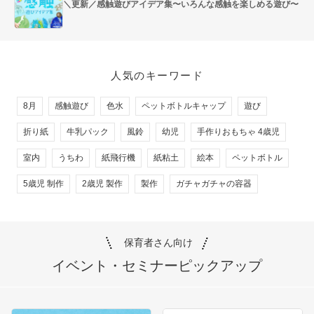
＼更新／感触遊びアイデア集〜いろんな感触を楽しめる遊び〜
人気のキーワード
8月
感触遊び
色水
ペットボトルキャップ
遊び
折り紙
牛乳パック
風鈴
幼児
手作りおもちゃ 4歳児
室内
うちわ
紙飛行機
紙粘土
絵本
ペットボトル
5歳児 制作
2歳児 製作
製作
ガチャガチャの容器
保育者さん向け
イベント・セミナー
ピックアップ