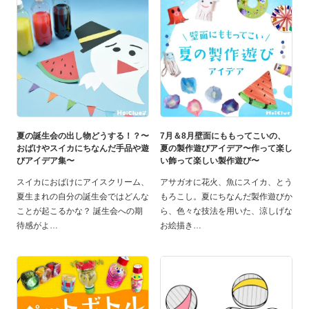
夏の誕生会の出し物どうする！？〜
7月＆8月壁面にももってこいの、
おばけやスイカにちなんだ手品や遊
夏の製作遊びアイデア〜作って楽し
びアイデア集〜
い飾って楽しい製作遊び〜
スイカにおばけにアイスクリーム、
アサガオに花火、魚にスイカ、とう
夏生まれの自分の誕生会ではどんな
もろこし。夏にちなんだ製作遊びか
ことが起こるかな？ 誕生会への期
ら、色々な技法を用いた、涼しげな
待感がよ
お絵描き