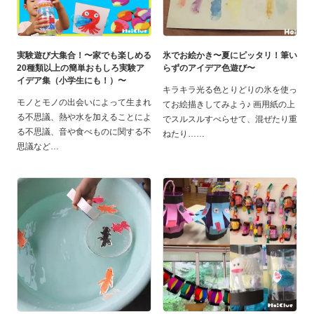
実験遊び大集合！〜家でも楽しめる
氷でお絵かき〜夏にピッタリ！筆い
20種類以上の簡単おもしろ実験ア
らずのアイデア色遊び〜
イデア集（小学生にも！）〜
キラキラ光る色とりどりの氷を使っ
モノとモノの出会いによって生まれ
てお絵描きしてみよう♪ 画用紙の上
る不思議、熱や水を加えることによ
でスルスルすべらせて、混ぜたり重
る不思議、音や食べものに関する不
ねたり…
思議など