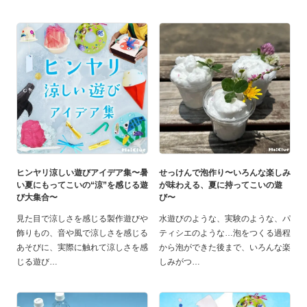
ヒンヤリ涼しい遊びアイデア集〜暑
せっけんで泡作り〜いろんな楽しみ
い夏にもってこいの“涼”を感じる遊
が味わえる、夏に持ってこいの遊
び大集合〜
び〜
見た目で涼しさを感じる製作遊びや
水遊びのような、実験のような、パ
飾りもの、音や風で涼しさを感じる
ティシエのような…泡をつくる過程
あそびに、実際に触れて涼しさを感
から泡ができた後まで、いろんな楽
じる遊び
しみがつ