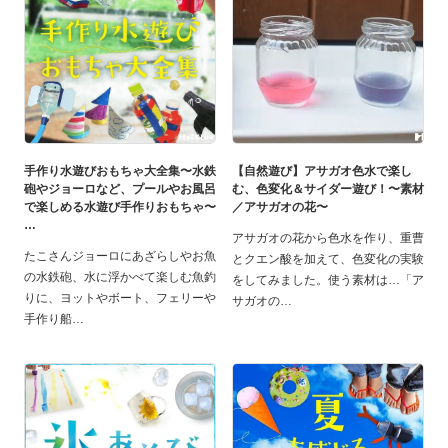
手作り水遊びおもちゃ大全集〜水鉄
【自然遊び】アサガオ色水で楽し
砲やジョーロなど、プールやお風呂
む、色変化＆サイダー遊び！〜素材
で楽しめる水遊び手作りおもちゃ〜
／アサガオの花〜
アサガオの花から色水を作り、重曹
たこさんジョーロにあざらしやお魚
とクエン酸を加えて、色変化の実験
の水鉄砲、水に浮かべて楽しむ魚釣
をしてみました。使う素材は…「ア
りに、ヨットやボート、フェリーや
サガオの
手作り船