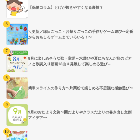
【保健コラム】とげが抜きやすくなる裏技？
＼更新／縁日ごっこ・お祭りごっこの手作りゲーム遊び〜定番
からおもしろゲームまでいろいろ！〜
8月に楽しめそうな歌・童謡～水遊びや夏にちなんだ歌のピア
ノと歌詞入り動画18曲＆発展して楽しめる遊び～
簡単スライムの作り方〜片栗粉で楽しめる不思議な感触遊び〜
9月のおたより文例〜園だよりやクラスだよりの書き出し文例
アイデア〜