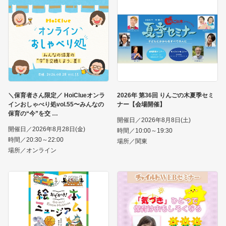
＼保育者さん限定／ HoiClueオンラ
2026年 第36回 りんごの木夏季セミ
インおしゃべり処vol.55〜みんなの
ナー【会場開催】
保育の“今”を交
開催日／2026年8月8日(土)
開催日／2026年8月28日(金)
時間／10:00～19:30
時間／20:30～22:00
場所／関東
場所／オンライン