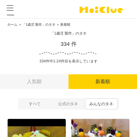
ホーム
「1歳児 製作」のタネ
新着順
「1歳児 製作」のタネ
334 件
334件中1-24件目を表示しています
人気順
新着順
すべて
公式のタネ
みんなのタネ