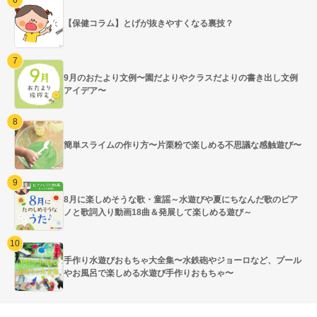
【保健コラム】とげが抜きやすくなる裏技？
9月のおたより文例〜園だよりやクラスだよりの書き出し文例
アイデア〜
簡単スライムの作り方〜片栗粉で楽しめる不思議な感触遊び〜
8月に楽しめそうな歌・童謡～水遊びや夏にちなんだ歌のピア
ノと歌詞入り動画18曲＆発展して楽しめる遊び～
手作り水遊びおもちゃ大全集〜水鉄砲やジョーロなど、プール
やお風呂で楽しめる水遊び手作りおもちゃ〜