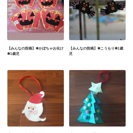
【みんなの投稿】✱かぼちゃお化け
【みんなの投稿】✱こうもり✱1歳
✱1歳児
児