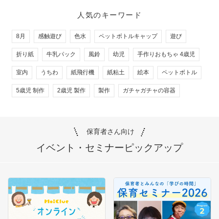
人気のキーワード
8月
感触遊び
色水
ペットボトルキャップ
遊び
折り紙
牛乳パック
風鈴
幼児
手作りおもちゃ 4歳児
室内
うちわ
紙飛行機
紙粘土
絵本
ペットボトル
5歳児 制作
2歳児 製作
製作
ガチャガチャの容器
保育者さん向け
イベント・セミナー
ピックアップ