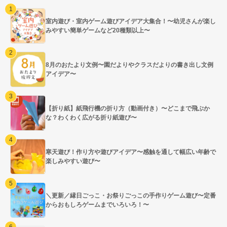
室内遊び・室内ゲーム遊びアイデア大集合！〜幼児さんが楽し
みやすい簡単ゲームなど20種類以上〜
8月のおたより文例〜園だよりやクラスだよりの書き出し文例
アイデア〜
【折り紙】紙飛行機の折り方（動画付き）〜どこまで飛ぶか
な？わくわく広がる折り紙遊び〜
寒天遊び！作り方や遊びアイデア〜感触を通して幅広い年齢で
楽しみやすい遊び〜
＼更新／縁日ごっこ・お祭りごっこの手作りゲーム遊び〜定番
からおもしろゲームまでいろいろ！〜