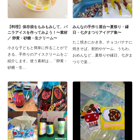
【料理】保存袋をもみもみして、バ
みんなの手作り屋台〜夏祭り・縁
ニラアイスを作ってみよう！〜素材
日・七夕まつりアイデア集〜
／ 卵黄・砂糖・生クリーム〜
たこ焼きにかき氷、チョコバナナに
小さな子どもと簡単に作ることがで
焼きそば、射的やゲーム、うちわ、
きる、手作りのアイスクリームをご
おめんなど…夏祭りや縁日、七夕ま
紹介します。使う素材は…「卵黄・
つりで楽
砂糖・生