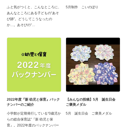
ふと気がつくと、こんなところに、
5月制作 こいのぼり
あんなところにある子どもの“あそ
び跡”。どうしてこうなったの
か…。あそびの“
2022年度『新 幼児と保育』バック
【みんなの投稿】5月 誕生日会
ナンバーのご紹介
ご褒美メダル
小学館が定期発行している“0歳児か
5月 誕生日会 ご褒美メダル
らの総合保育誌”『新 幼児と保
育』。2022年度のバックナンバー