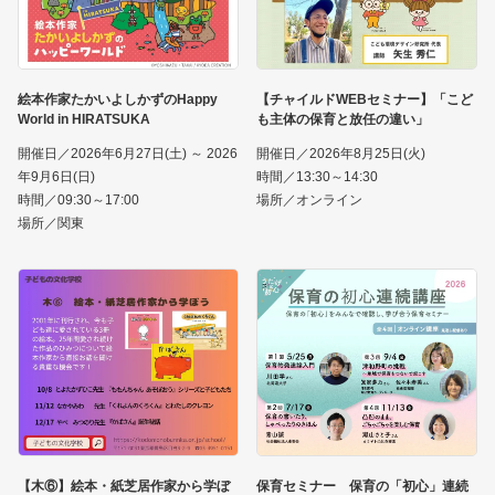
絵本作家たかいよしかずのHappy
【チャイルドWEBセミナー】「こど
World in HIRATSUKA
も主体の保育と放任の違い」
開催日／2026年6月27日(土) ～ 2026
開催日／2026年8月25日(火)
年9月6日(日)
時間／13:30～14:30
時間／09:30～17:00
場所／オンライン
場所／関東
【木⑥】絵本・紙芝居作家から学ぼ
保育セミナー 保育の「初心」連続