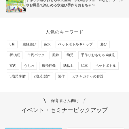
やお風呂で楽しめる水遊び手作りおもちゃ〜
人気のキーワード
8月
感触遊び
色水
ペットボトルキャップ
遊び
折り紙
牛乳パック
風鈴
幼児
手作りおもちゃ 4歳児
室内
うちわ
紙飛行機
紙粘土
絵本
ペットボトル
5歳児 制作
2歳児 製作
製作
ガチャガチャの容器
保育者さん向け
イベント・セミナー
ピックアップ