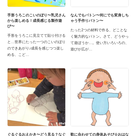
手形うろこのこいのぼり〜乳児さん
なんでもバトン〜何にでも変身しち
から楽しめる！成長感じる製作遊
ゃう手作りバトン〜
び〜
たった2つの材料で作る、どことな
手形をうろこに見立てて貼り付ける
く魅力的なバトン。さて、どうやっ
と…世界にたった一つのこいのぼり
て遊ぼうか…。使い方いろいろの、
のできあがり♪成長を感じつつ楽し
遊びが広が
める、こど
ぐるぐるおえかき〜どう見る？なぐ
歌に合わせての身体あそび☆おはな