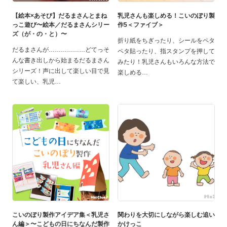
【絵本×あそび】だるまさんとまね
乳児さんも楽しめる！こいのぼり製
っこ遊び〜絵本／だるまさんシリー
作5＜ファイブ＞
ズ（が・の・と）〜
折り紙をちぎったり、シールをペタ
だるまさんが………………どてっそ
ペタ貼ったり、指スタンプを押して
んな書き出しから始まるだるまさん
みたり！乳児さんもいろんな方法で
シリーズ！声に出して楽しい目で見
楽しめる
て楽しい、乳児
こいのぼり製作アイデア集＜乳児さ
関わりを大切にしながら楽しむ追い
ん編＞〜こどもの日にちなんだ製作
かけっこ