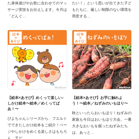
た身体遊びやお歌に合わせてのマッ
たい！」という思いが出てきた子ど
サージ実技をお伝えします。今月は
もたちに、厳しい制限のない環境を
「どんぐ
用意する
【絵本×あそび】めくって楽しい♪
【絵本×あそび】お芋に触れよ
しかけ絵本〜絵本／めくってば
う！〜絵本／ねずみのいもほり〜
あ！〜
秋といったらおいもほり！ねずみの
ぴよちゃんシリーズから、フエルト
家族も今日はおいもほり大会。一番
でできたしかけ絵本をご紹介！ペー
大きなおいもを掘ったねずみたち
ジやしかけをめくる楽しさはもちろ
は、あっと
ん、子ど