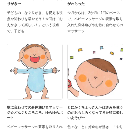
りがき〜
がわらった
子どもの「なぐりがき」を捉える視
今月からは、2か月に1回のペース
点や関わりを増やそう！今回は「お
で、ベビーマッサージの要素を取り
えかきって楽しい！」という視点
入れた身体遊びやお歌に合わせての
で、子ども
マッサージ
歌に合わせての身体遊び＆マッサー
とにかくちょっきん〜はさみを使う
ジ☆どんぐりころころ、ゆらゆらボ
のがおもしろくなってきた頃に楽し
ート
いあそび〜
ベビーマッサージの要素を取り入れ
色々なことに好奇心が湧き、「やり