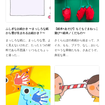
ふしぎなお絵かき 〜まっしろな紙
【絵本×あそび】もぐもぐまねっこ
から雪が生まれるお絵かき？〜
遊び〜絵本／くだもの〜
まっしろな紙に、まっしろな雪。よ
さくらんぼの表紙から始まって、ス
く見えないけれど、たった１つの材
イカ、もも、ブドウ、なし…おいし
料であら不思議！ いつもとちょっ
そ〜うな果物たちを、さあどうぞ。
と違った
身近な果