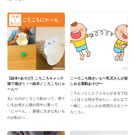
【絵本×あそび】ころころキャッチ
こ〜ろころ焼きいも〜乳児さんが楽
猫で遊ぼう！〜絵本／ころころにゃ
しめる運動あそび〜
ーん〜
ころんっとしたフォルムがまるでほ
丸いものがころころ転がって、寝て
っくほくな焼き芋みたい。みんなで
いるお母さん猫の背中に乗って、
一緒に、ふかふかお布団の上をこ〜
「にゃーん」。最後に大きな丸いも
ろころ♪
のが転がっ