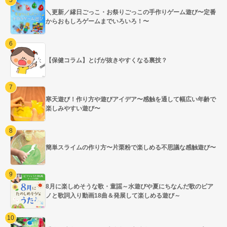
＼更新／縁日ごっこ・お祭りごっこの手作りゲーム遊び〜定番
からおもしろゲームまでいろいろ！〜
【保健コラム】とげが抜きやすくなる裏技？
寒天遊び！作り方や遊びアイデア〜感触を通して幅広い年齢で
楽しみやすい遊び〜
簡単スライムの作り方〜片栗粉で楽しめる不思議な感触遊び〜
8月に楽しめそうな歌・童謡～水遊びや夏にちなんだ歌のピア
ノと歌詞入り動画18曲＆発展して楽しめる遊び～