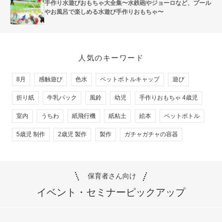
手作り水遊びおもちゃ大全集〜水鉄砲やジョーロなど、プール
やお風呂で楽しめる水遊び手作りおもちゃ〜
人気のキーワード
8月
感触遊び
色水
ペットボトルキャップ
遊び
折り紙
牛乳パック
風鈴
幼児
手作りおもちゃ 4歳児
室内
うちわ
紙飛行機
紙粘土
絵本
ペットボトル
5歳児 制作
2歳児 製作
製作
ガチャガチャの容器
保育者さん向け
イベント・セミナー
ピックアップ