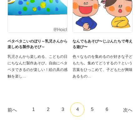
ペタペタこいのぼり～乳児さんから
なんでもあそび〜じぶんたちで考え
楽しめる製作あそび～
る遊び〜
乳児さんから楽しめる、こどもの日
色々なものを集めるのが好きな子ど
にちなんだ製作あそび。自由にペタ
もたち。集めてどうするの？という
ペタできるのが楽しい！絵の具の感
言葉をひっこめて、子どもたが興味
触を楽し
あるもの
1
2
3
4
5
6
前へ
次へ