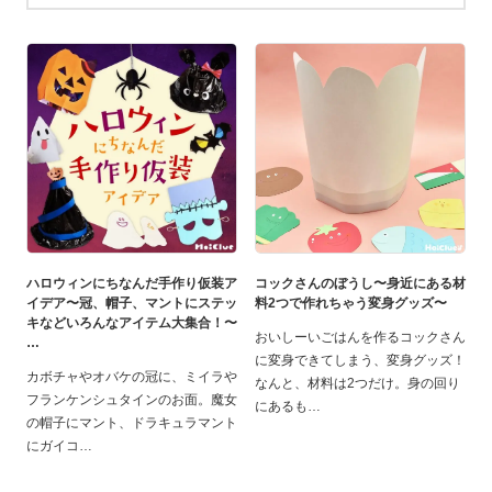
ハロウィンにちなんだ手作り仮装ア
コックさんのぼうし〜身近にある材
イデア〜冠、帽子、マントにステッ
料2つで作れちゃう変身グッズ〜
キなどいろんなアイテム大集合！〜
おいしーいごはんを作るコックさん
に変身できてしまう、変身グッズ！
カボチャやオバケの冠に、ミイラや
なんと、材料は2つだけ。身の回り
フランケンシュタインのお面。魔女
にあるも
の帽子にマント、ドラキュラマント
にガイコ