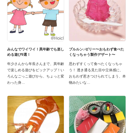
みんなでワイワイ！異年齢でも楽し
プルルン♪ゼリー〜おもわず食べた
める遊び9選！
くなっちゃう製作デザート〜
年少さんから年長さんまで、異年齢
思わずすくって食べたくなっちゃ
で楽しめる遊びをピックアップ！い
う！ 透き通る見た目や立体感に、
ろんなごっこ遊びから、ちょっと変
おもわず惹きつけられてしまう、本
わった身
物みたいな