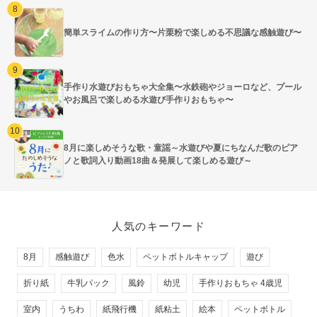
簡単スライムの作り方〜片栗粉で楽しめる不思議な感触遊び〜
手作り水遊びおもちゃ大全集〜水鉄砲やジョーロなど、プール
やお風呂で楽しめる水遊び手作りおもちゃ〜
8月に楽しめそうな歌・童謡～水遊びや夏にちなんだ歌のピア
ノと歌詞入り動画18曲＆発展して楽しめる遊び～
人気のキーワード
8月
感触遊び
色水
ペットボトルキャップ
遊び
折り紙
牛乳パック
風鈴
幼児
手作りおもちゃ 4歳児
室内
うちわ
紙飛行機
紙粘土
絵本
ペットボトル