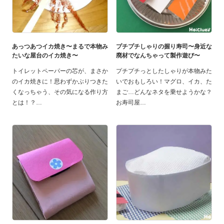
あっつあつイカ焼き〜まるで本物み
プチプチしゃりの握り寿司〜身近な
たいな屋台のイカ焼き〜
廃材でなんちゃって製作遊び〜
トイレットペーパーの芯が、まさか
プチプチっとしたしゃりが本物みた
のイカ焼きに！思わずかぶりつきた
いでおもしろい！マグロ、イカ、た
くなっちゃう、その気になる作り方
まご…どんなネタを乗せようかな？
とは！？
お寿司屋