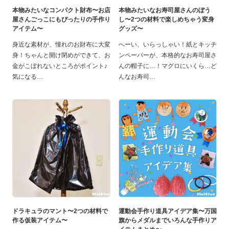
本物みたいなコンパクト財布〜お店
本物みたいなお寿司屋さんのぼう
屋さんごっこにもぴったりの手作り
し〜2つの材料で楽しめちゃう変身
アイテム〜
グッズ〜
身近な素材が、憧れのお財布に大変
へーい、いらっしゃい！紙とキッチ
身！ちゃんと開け閉めができて、お
ンペーパーが、本格的なお寿司屋さ
金がこぼれないところがポイント♪
んの帽子に…！マグロにいくら…ど
気になる
んなお寿司
ドラキュラのマント〜2つの材料で
運動会手作り道具アイデア集〜万国
作る仮装アイテム〜
旗からメダルまでいろんな手作りア