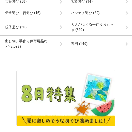
言葉遊び
(18)
実験遊び
(94)
伝承遊び・昔遊び
(16)
ハンカチ遊び
(22)
大人がつくる手作りおもち
親子遊び
(20)
ゃ
(892)
出し物、手作り保育用品な
専門
(149)
ど
(2,033)