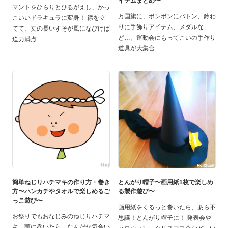
イテムまとめ〜
マントをひらりとひるがえし、かっ
万国旗に、ボンボンにバトン、鈴わ
こいいドラキュラに変身！ 襟を立
りに手飾りアイテム、メダルな
てて、丈の長いすそが風になびけば
ど…。運動会にもってこいの手作り
迫力満点
道具が大集合
簡単ねじりハチマキの作り方・巻き
とんがり帽子〜画用紙1枚で楽しめ
方〜ハンカチやタオルで楽しめるご
る製作遊び〜
っこ遊び〜
画用紙をくるっと巻いたら、あら不
お祭りでもおなじみのねじりハチマ
思議！とんがり帽子に！ 発表会や
キ。頭に巻いたら、なんだか気合い