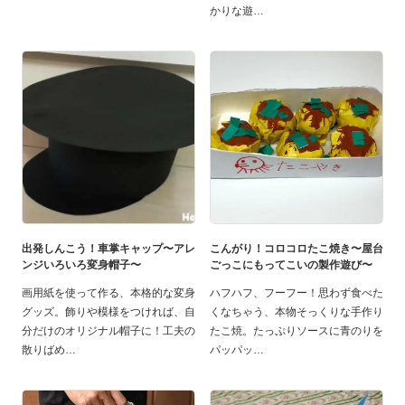
かりな遊
出発しんこう！車掌キャップ〜アレ
こんがり！コロコロたこ焼き〜屋台
ンジいろいろ変身帽子〜
ごっこにもってこいの製作遊び〜
画用紙を使って作る、本格的な変身
ハフハフ、フーフー！思わず食べた
グッズ。飾りや模様をつければ、自
くなちゃう、本物そっくりな手作り
分だけのオリジナル帽子に！工夫の
たこ焼。たっぷりソースに青のりを
散りばめ
パッパッ