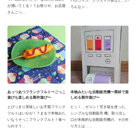
ハロウィン、クリスマス会など…い
が湧いてくる！？お祭りや、お店屋
ろんなシ
さんごっ
あっつあつフランクフルト〜ごっこ
本物みたいな自動販売機〜廃材で楽
遊びも楽しめる製作遊び〜
しめる製作遊び〜
とびっきり美味しいお手製フランク
ピッ！…ガコン！空き箱を使った、
フルトはいかが！？まるで本物みた
シンプルな自動販売 機。取り出し
いなうそっこフランクフルト！食べ
口が本格的な自動販売機の、その作
られそう
り方とは…