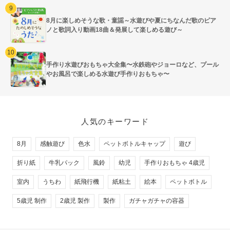
8月に楽しめそうな歌・童謡～水遊びや夏にちなんだ歌のピア
ノと歌詞入り動画18曲＆発展して楽しめる遊び～
手作り水遊びおもちゃ大全集〜水鉄砲やジョーロなど、プール
やお風呂で楽しめる水遊び手作りおもちゃ〜
人気のキーワード
8月
感触遊び
色水
ペットボトルキャップ
遊び
折り紙
牛乳パック
風鈴
幼児
手作りおもちゃ 4歳児
室内
うちわ
紙飛行機
紙粘土
絵本
ペットボトル
5歳児 制作
2歳児 製作
製作
ガチャガチャの容器