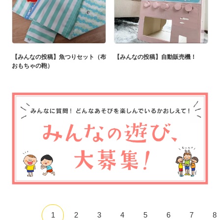
【みんなの投稿】魚つりセット（布
【みんなの投稿】自動販売機！
おもちゃの鞄）
1
2
3
4
5
6
7
8