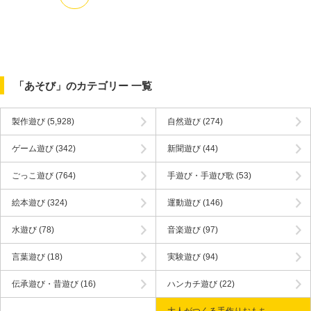
「あそび」のカテゴリー 一覧
製作遊び
(5,928)
自然遊び
(274)
ゲーム遊び
(342)
新聞遊び
(44)
ごっこ遊び
(764)
手遊び・手遊び歌
(53)
絵本遊び
(324)
運動遊び
(146)
水遊び
(78)
音楽遊び
(97)
言葉遊び
(18)
実験遊び
(94)
伝承遊び・昔遊び
(16)
ハンカチ遊び
(22)