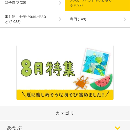
大人がつくる手作りおもち
親子遊び
(20)
ゃ
(892)
出し物、手作り保育用品な
専門
(149)
ど
(2,033)
カテゴリ
あそぶ