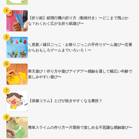
【折り紙】紙飛行機の折り方（動画付き）〜どこまで飛ぶか
な？わくわく広がる折り紙遊び〜
＼更新／縁日ごっこ・お祭りごっこの手作りゲーム遊び〜定番
からおもしろゲームまでいろいろ！〜
寒天遊び！作り方や遊びアイデア〜感触を通して幅広い年齢で
楽しみやすい遊び〜
【保健コラム】とげが抜きやすくなる裏技？
簡単スライムの作り方〜片栗粉で楽しめる不思議な感触遊び〜