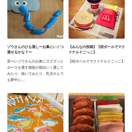
ゾウさんのひも通し〜お鼻にいくつ
【みんなの投稿】【段ボールでマク
通せるかな？〜
ドナルドごっこ】
長〜いゾウさんのお鼻にズズズっと
【段ボールでマクドナルドごっこ】
ホースを通す感覚が面白い！通して
みたり、抜いてみたり、乳児さんで
も夢中に