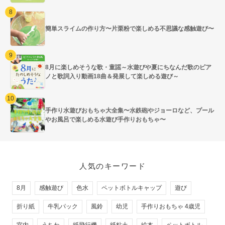
簡単スライムの作り方〜片栗粉で楽しめる不思議な感触遊び〜
8月に楽しめそうな歌・童謡～水遊びや夏にちなんだ歌のピア
ノと歌詞入り動画18曲＆発展して楽しめる遊び～
手作り水遊びおもちゃ大全集〜水鉄砲やジョーロなど、プール
やお風呂で楽しめる水遊び手作りおもちゃ〜
人気のキーワード
8月
感触遊び
色水
ペットボトルキャップ
遊び
折り紙
牛乳パック
風鈴
幼児
手作りおもちゃ 4歳児
室内
うちわ
紙飛行機
紙粘土
絵本
ペットボトル