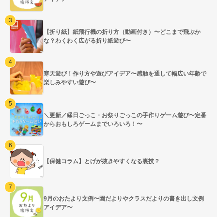
【折り紙】紙飛行機の折り方（動画付き）〜どこまで飛ぶか
な？わくわく広がる折り紙遊び〜
寒天遊び！作り方や遊びアイデア〜感触を通して幅広い年齢で
楽しみやすい遊び〜
＼更新／縁日ごっこ・お祭りごっこの手作りゲーム遊び〜定番
からおもしろゲームまでいろいろ！〜
【保健コラム】とげが抜きやすくなる裏技？
9月のおたより文例〜園だよりやクラスだよりの書き出し文例
アイデア〜