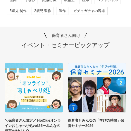
5歳児 制作
2歳児 製作
製作
ガチャガチャの容器
保育者さん向け
イベント・セミナー
ピックアップ
＼保育者さん限定／ HoiClueオンラ
保育者とみんなの「学びの時間」保
インおしゃべり処vol.55〜みんなの
育セミナー2026
保育の“今”を交