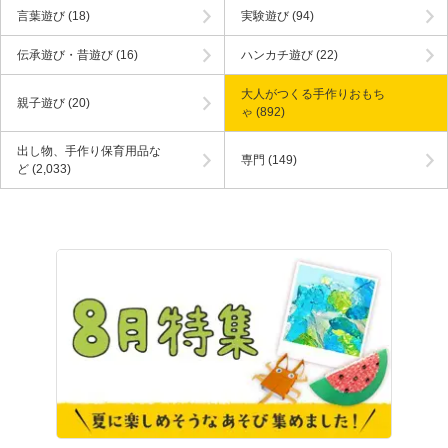
言葉遊び
(18)
実験遊び
(94)
伝承遊び・昔遊び
(16)
ハンカチ遊び
(22)
大人がつくる手作りおもち
親子遊び
(20)
ゃ
(892)
出し物、手作り保育用品な
専門
(149)
ど
(2,033)