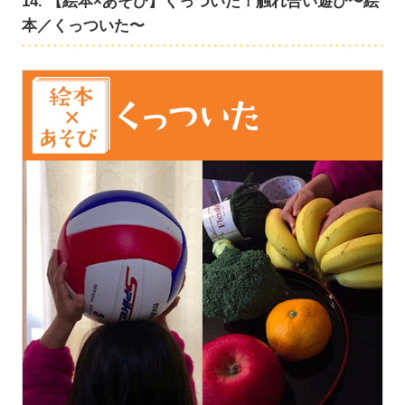
14. 【絵本×あそび】くっついた！触れ合い遊び〜絵
本／くっついた〜