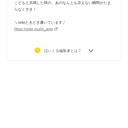
こどもと共鳴した時の、あのなんとも言えない瞬間がたま
らなくすき！
＼noteときどき書いています／
https://note.mu/m_ame
ほいくる編集者とは？