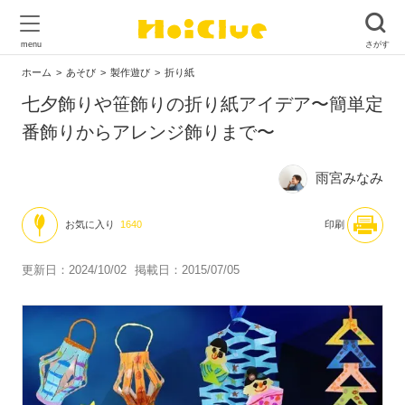
ホーム
あそび
製作遊び
折り紙
七夕飾りや笹飾りの折り紙アイデア〜簡単定
番飾りからアレンジ飾りまで〜
雨宮みなみ
お気に入り
1640
印刷
更新日：2024/10/02
掲載日：2015/07/05