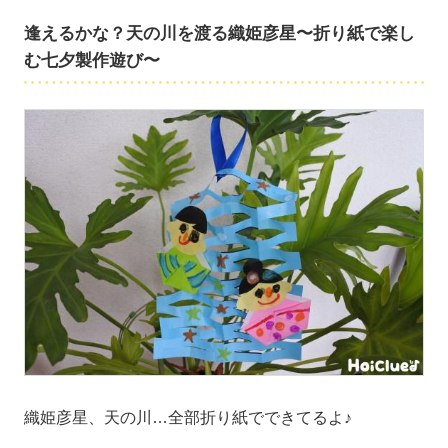
逢えるかな？天の川を渡る織姫彦星〜折り紙で楽し
む七夕製作遊び〜
織姫彦星、天の川…全部折り紙でできてるよ♪